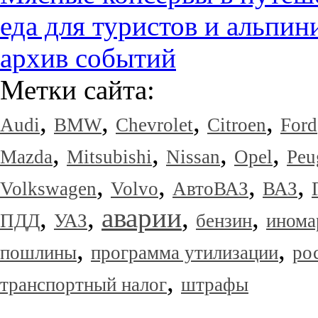
еда для туристов и альпин
архив событий
Метки сайта:
,
,
,
,
Audi
BMW
Chevrolet
Citroen
Ford
,
,
,
,
Mazda
Mitsubishi
Nissan
Opel
Peu
,
,
,
,
Volkswagen
Volvo
АвтоВАЗ
ВАЗ
,
,
аварии
,
,
ПДД
УАЗ
бензин
инома
,
,
пошлины
программа утилизации
ро
,
транспортный налог
штрафы