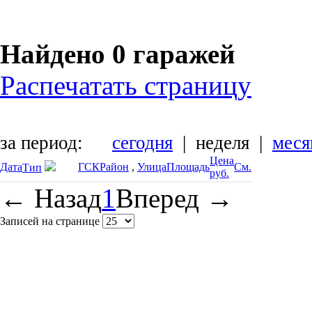
Найдено 0 гаражей
Распечатать страницу
за период:
сегодня
| неделя |
меся
Цена
Дата
ГСК
Район
,
Улица
Площадь
См.
Тип
руб.
←
Назад
1
Вперед
→
Записей на странице