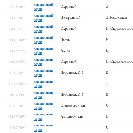
капитальный
Окружной
Л
12.11 10:49
гараж
капитальный
Центральный
Л, Козленская
18.03 08:30
гараж
капитальный
Окружной
П, Окружное шос
03.02 14:02
гараж
капитальный
Ленок
6
06.04 18:16
гараж
капитальный
Актив
Ц
15.03 21:07
гараж
капитальный
Окружной
П, Окружное шос
09.01 02:56
гараж
капитальный
Доронинский-1
В
17.04 15:42
гараж
капитальный
Т
02.06 08:08
гараж
капитальный
Доронинский-1
В
19.11 19:10
гараж
капитальный
Станкостроитель
С
07.04 20:44
гараж
капитальный
Автолюбитель
П
26.05 00:52
гараж
капитальный
С
12.07 20:39
гараж