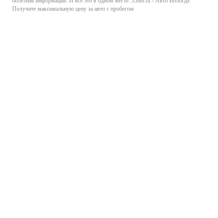
полезная информация. И все это в одном месте: 35net.ru - Авто Вологда
Получите максимальную цену за авто с пробегом