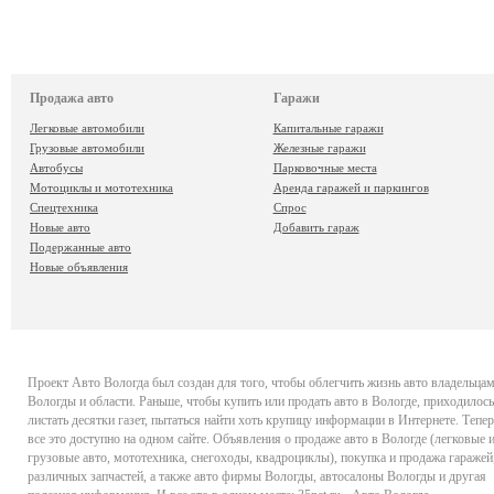
Продажа авто
Гаражи
Легковые автомобили
Капитальные гаражи
Грузовые автомобили
Железные гаражи
Автобусы
Парковочные места
Мотоциклы и мототехника
Аренда гаражей и паркингов
Спецтехника
Спрос
Новые авто
Добавить гараж
Подержанные авто
Новые объявления
Проект
Авто Вологда
был создан для того, чтобы облегчить жизнь авто владельца
Вологды и области. Раньше, чтобы купить или продать авто в Вологде, приходилось
листать десятки газет, пытаться найти хоть крупицу информации в Интернете. Тепер
все это доступно на одном сайте. Объявления о продаже авто в Вологде (легковые 
грузовые авто, мототехника, снегоходы, квадроциклы), покупка и продажа гаражей
различных запчастей, а также авто фирмы Вологды, автосалоны Вологды и другая