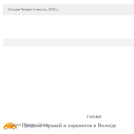
Сегодня Четверг 6 августа, 2026 г.
ПРОДАЖА АВТО
АВТОСАЛОНЫ
ГАРАЖИ
АВТОФИР
страница
/
Продажа гаражей и паркингов в Вологде
Гаражи
/
Поиск
/