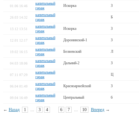
капитальный
Искорка
З
01.06 16:46
гараж
капитальный
Б
26.03 14:32
гараж
капитальный
Искорка
З
13.12 13:51
гараж
капитальный
Доронинский-1
З
12.01 12:17
гараж
капитальный
Беляевский
Л
19.02 16:15
гараж
капитальный
Дальний-2
З
04.03 18:06
гараж
капитальный
Ц
07.11 07:29
гараж
капитальный
Красноармейский
З
06.04 01:49
гараж
капитальный
Центральный
6
09.04 16:49
гараж
←
Назад
1
...
3
4
5
6
7
...
10
Вперед
→