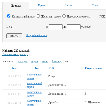
Куплю
Сниму
Сдам
Продам
Капитальный гараж
Железный гараж
Парковочное место
ГСК
Цена
от
до
тыс.руб.
Подробный поиск
Найдено 229 гаражей
Распечатать страницу
за период:
сегодня
|
неделя
|
месяц
|
3 месяца
| все
Дата
Тип
ГСК
Район
,
Улица
капитальный
Роща
П
11.04 22:51
гараж
капитальный
Доронинский-2
В
16.10 15:31
гараж
капитальный
Доронинский-1
В
07.04 13:06
гараж
капитальный
Дружба
П, Щетинина
08.11 20:43
гараж