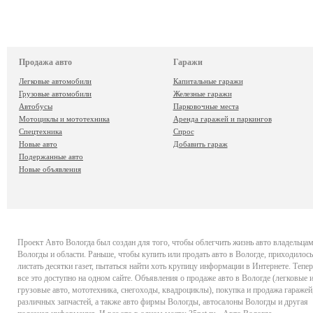
Продажа авто
Гаражи
Легковые автомобили
Капитальные гаражи
Грузовые автомобили
Железные гаражи
Автобусы
Парковочные места
Мотоциклы и мототехника
Аренда гаражей и паркингов
Спецтехника
Спрос
Новые авто
Добавить гараж
Подержанные авто
Новые объявления
Проект
Авто Вологда
был создан для того, чтобы облегчить жизнь авто владельца
Вологды и области. Раньше, чтобы купить или продать авто в Вологде, приходилось
листать десятки газет, пытаться найти хоть крупицу информации в Интернете. Тепер
все это доступно на одном сайте. Объявления о продаже авто в Вологде (легковые 
грузовые авто, мототехника, снегоходы, квадроциклы), покупка и продажа гаражей
различных запчастей, а также авто фирмы Вологды, автосалоны Вологды и другая