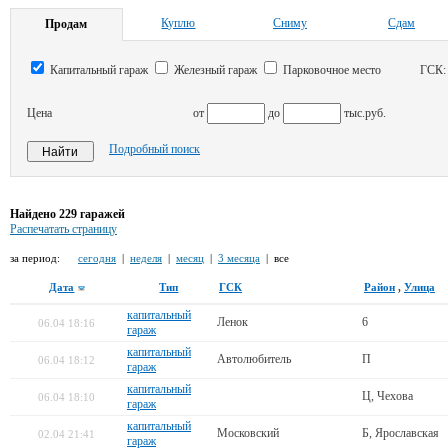
Куплю
Сниму
Сдам
Продам
Капитальный гараж
Железный гараж
Парковочное место
ГСК
Цена
от
до
тыс.руб.
Подробный поиск
Найдено 229 гаражей
Распечатать страницу
за период:
сегодня
|
неделя
|
месяц
|
3 месяца
| все
Дата
Тип
ГСК
Район
,
Улица
капитальный
Ленок
6
06.04 18:16
гараж
капитальный
Автолюбитель
П
06.04 18:12
гараж
капитальный
Ц, Чехова
06.04 18:10
гараж
капитальный
Московский
Б, Ярославская
02.04 21:41
гараж