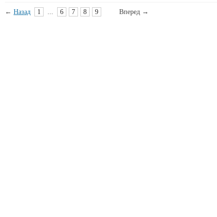
←
Назад
1
...
6
7
8
9
10
Вперед
→