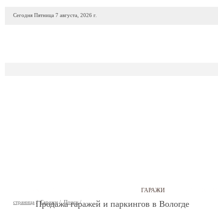
Сегодня Пятница 7 августа, 2026 г.
ПРОДАЖА АВТО
АВТОСАЛОНЫ
ГАРАЖИ
АВТОФИР
страница
/
Продажа гаражей и паркингов в Вологде
Гаражи
/
Поиск
/