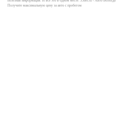
полезная информация. И все это в одном месте: 35net.ru - Авто Вологда
Получите максимальную цену за авто с пробегом