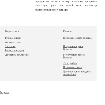
медицинская справка
,
пожар
,
пошлины
,
программа
утилизации
,
рост цен
,
сухой закон
,
техосмотр
,
транспортный налог
,
штрафы
Барахолка
Разное
Резина, диски
Штрафы ГИБДД Вологда
Автоакустика
Запчасти
Получение прав в
Вологде
Ремонт и услуги
Добавить объявление
Регистрация авто в
Вологде
Тест драйвы
Полезные советы
Договор купли-продажи
автомобиля