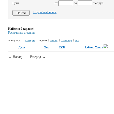
Цена
от
до
тыс.руб.
Подробный поиск
Найдено 0 гаражей
Распечатать страницу
за период:
сегодня
| неделя |
месяц
|
3 месяца
|
все
Дата
Тип
ГСК
Район
,
Улица
←
Назад
1
Вперед
→