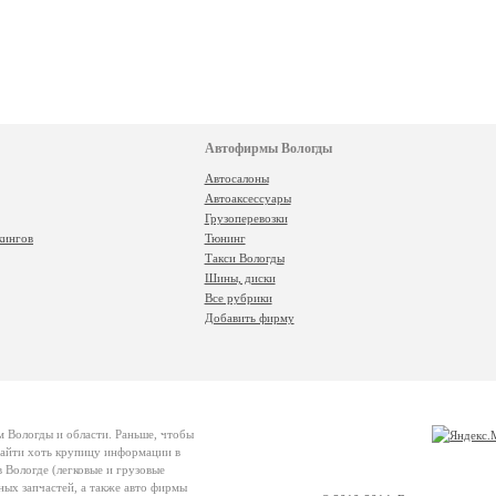
Автофирмы Вологды
Автосалоны
Автоаксессуары
Грузоперевозки
кингов
Тюнинг
Такси Вологды
Шины, диски
Все рубрики
Добавить фирму
м Вологды и области. Раньше, чтобы
 найти хоть крупицу информации в
 Вологде (легковые и грузовые
ных запчастей, а также авто фирмы