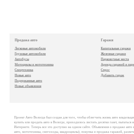
Продажа авто
Гаражи
Легковые автомобили
Капитальные гаражи
Грузовые автомобили
Железные гаражи
Автобусы
Парковочные места
Мотоциклы и мототехника
Аренда гаражей и пар
Спецтехника
Спрос
Новые авто
Добавить гараж
Подержанные авто
Новые объявления
Проект
Авто Вологда
был создан для того, чтобы облегчить жизнь авто владельца
купить или продать авто в Вологде, приходилось листать десятки газет, пытаться
Интернете. Теперь все это доступно на одном сайте. Объявления о продаже авто в
авто, мототехника, снегоходы, квадроциклы), покупка и продажа гаражей, различ