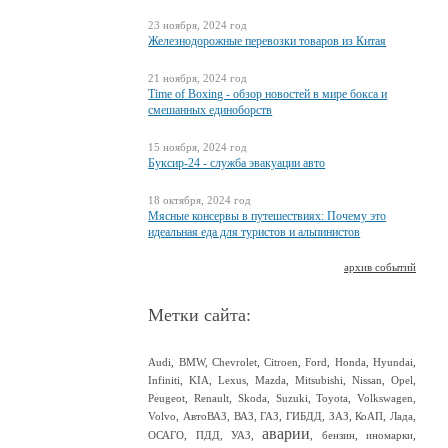
23 ноября, 2024 год
Железнодорожные перевозки товаров из Китая
21 ноября, 2024 год
Time of Boxing - обзор новостей в мире бокса и
смешанных единоборств
15 ноября, 2024 год
Буксир-24 - служба эвакуации авто
18 октября, 2024 год
Мясные консервы в путешествиях: Почему это
идеальная еда для туристов и альпинистов
архив событий
Метки сайта:
Audi
,
BMW
,
Chevrolet
,
Citroen
,
Ford
,
Honda
,
Hyundai
,
Infiniti
,
KIA
,
Lexus
,
Mazda
,
Mitsubishi
,
Nissan
,
Opel
,
Peugeot
,
Renault
,
Skoda
,
Suzuki
,
Toyota
,
Volkswagen
,
Volvo
,
АвтоВАЗ
,
ВАЗ
,
ГАЗ
,
ГИБДД
,
ЗАЗ
,
КоАП
,
Лада
,
аварии
ОСАГО
,
ПДД
,
УАЗ
,
,
бензин
,
иномарки
,