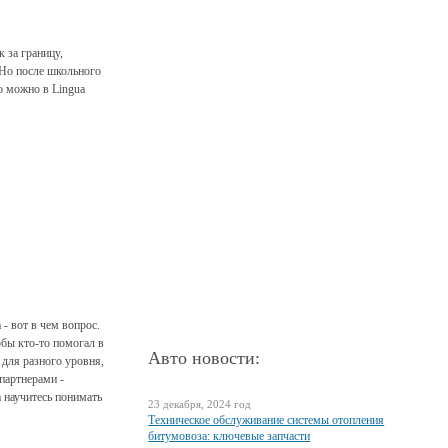
 за границу,
 Но после школьного
о можно в Lingua
 - вот в чем вопрос.
обы кто-то помогал в
Авто новости:
 для разного уровня,
партнерами -
 научитесь понимать
23 декабря, 2024 год
Техническое обслуживание системы отопления
битумовоза: ключевые запчасти