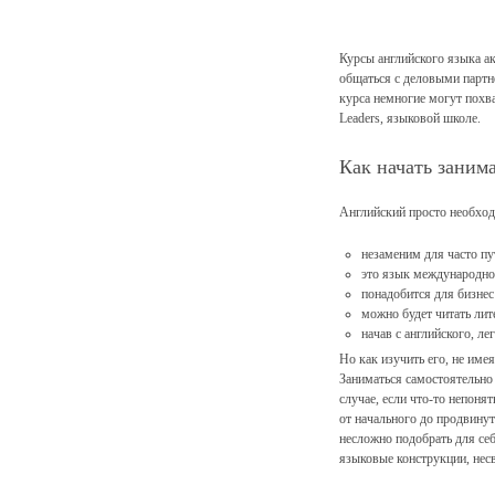
Курсы английского языка ак
общаться с деловыми партн
курса немногие могут похв
Leaders, языковой школе.
Как начать заним
Английский просто необхо
незаменим для часто п
это язык международно
понадобится для бизнес
можно будет читать лит
начав с английского, ле
Но как изучить его, не име
Заниматься самостоятельно 
случае, если что-то непон
от начального до продвину
несложно подобрать для себ
языковые конструкции, нес