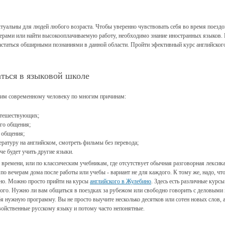
туальны для людей любого возраста. Чтобы уверенно чувствовать себя во время поездок
ерами или найти высокооплачиваемую работу, необходимо знание иностранных языков.
астаться обширными познаниями в данной области. Пройти эфективный курс английског
аться в языковой школе
дим современному человеку по многим причинам:
утешествующих;
го общения;
 общения;
ературу на английском, смотреть фильмы без перевода;
гче будет учить другие языки.
я времени, или по классическим учебникам, где отсутствует обычная разговорная лексика
по вечерам дома после работы или учебы - вариант не для каждого. К тому же, надо, чт
ятно. Можно просто прийти на курсы
английского в Жулебино
. Здесь есть различные курсы
того. Нужно ли вам общаться в поездках за рубежом или свободно говорить с деловыми 
я нужную программу. Вы не просто выучите несколько десятков или сотен новых слов, а
войственные русскому языку и потому часто непонятные.