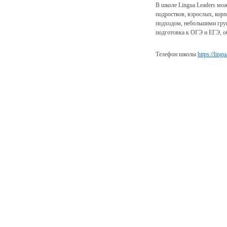
В школе Lingua Leaders мож
подростков, взрослых, кор
подходом, небольшими груп
подготовка к ОГЭ и ЕГЭ, о
Телефон школы
https://lingu