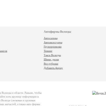
Автофирмы Вологды
Автосалоны
Автоаксессуары
Грузоперевозки
кингов
Тюнинг
Такси Вологды
Шины, диски
Все рубрики
Добавить фирму
м Вологды и области. Раньше, чтобы
 найти хоть крупицу информации в
 Вологде (легковые и грузовые
ных запчастей, а также авто фирмы