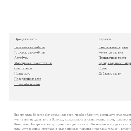
Продажа авто
Гаражи
Легковые автомобили
Капитальные гаражи
Грузовые автомобили
Железные гаражи
Автобусы
Парковочные места
Мотоциклы и мототехника
Аренда гаражей и пар
Спецтехника
Спрос
Новые авто
Добавить гараж
Подержанные авто
Новые объявления
Проект
Авто Вологда
был создан для того, чтобы облегчить жизнь авто владельца
купить или продать авто в Вологде, приходилось листать десятки газет, пытаться
Интернете. Теперь все это доступно на одном сайте. Объявления о продаже авто в
авто, мототехника, снегоходы, квадроциклы), покупка и продажа гаражей, различ