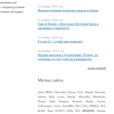
значенные для
23 ноября, 2024 год
сь с индивидуальным
Железнодорожные перевозки товаров из Китая
ктивные методики,
21 ноября, 2024 год
Time of Boxing - обзор новостей в мире бокса и
смешанных единоборств
15 ноября, 2024 год
Буксир-24 - служба эвакуации авто
18 октября, 2024 год
Мясные консервы в путешествиях: Почему это
идеальная еда для туристов и альпинистов
архив событий
Метки сайта:
Audi
,
BMW
,
Chevrolet
,
Citroen
,
Ford
,
Honda
,
Hyundai
,
Infiniti
,
KIA
,
Lexus
,
Mazda
,
Mercedes
,
Mitsubishi
,
Nissan
,
Opel
,
Peugeot
,
Renault
,
Skoda
,
Toyota
,
Volkswagen
,
Volvo
,
АвтоВАЗ
,
ВАЗ
,
ГАЗ
,
ГИБДД
,
ЗАЗ
,
аварии
КоАП
,
Лада
,
ОСАГО
,
ПДД
,
УАЗ
,
,
бензин
,