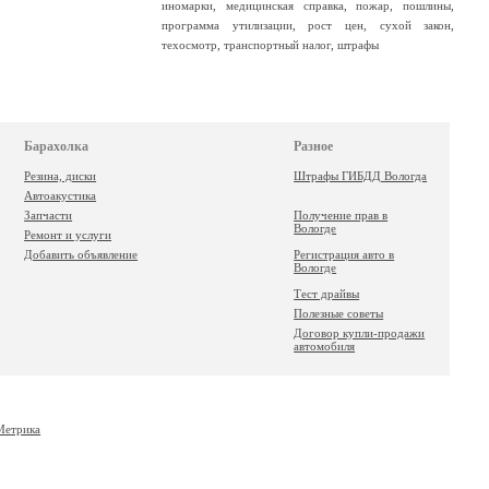
иномарки
,
медицинская справка
,
пожар
,
пошлины
,
программа утилизации
,
рост цен
,
сухой закон
,
техосмотр
,
транспортный налог
,
штрафы
Барахолка
Разное
Резина, диски
Штрафы ГИБДД Вологда
Автоакустика
Запчасти
Получение прав в
Вологде
Ремонт и услуги
Добавить объявление
Регистрация авто в
Вологде
Тест драйвы
Полезные советы
Договор купли-продажи
автомобиля