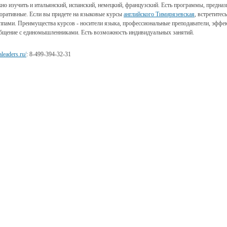
но изучить и итальянский, испанский, немецкий, французский. Есть программы, предна
поративные. Если вы придете на языковые курсы
английского Тимирязевская
, встретите
пами. Преимущества курсов - носители языка, профессиональные преподаватели, эффе
бщение с единомышленниками. Есть возможность индивидуальных занятий.
aleaders.ru/
: 8-499-394-32-31