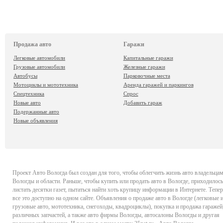
Продажа авто
Гаражи
Легковые автомобили
Капитальные гаражи
Грузовые автомобили
Железные гаражи
Автобусы
Парковочные места
Мотоциклы и мототехника
Аренда гаражей и паркингов
Спецтехника
Спрос
Новые авто
Добавить гараж
Подержанные авто
Новые объявления
Проект
Авто Вологда
был создан для того, чтобы облегчить жизнь авто владельца
Вологды и области. Раньше, чтобы купить или продать авто в Вологде, приходилось
листать десятки газет, пытаться найти хоть крупицу информации в Интернете. Тепер
все это доступно на одном сайте. Объявления о продаже авто в Вологде (легковые 
грузовые авто, мототехника, снегоходы, квадроциклы), покупка и продажа гаражей
различных запчастей, а также авто фирмы Вологды, автосалоны Вологды и другая