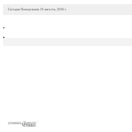
Сегодня Понедельник 10 августа, 2026 г.
ПРОДАЖА АВТО
АВТОСАЛОНЫ
ГАРАЖИ
АВТОФИР
страница
/
Новости
/
Чтиво