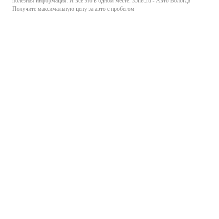
полезная информация. И все это в одном месте: 35net.ru - Авто Вологда
Получите максимальную цену за авто с пробегом