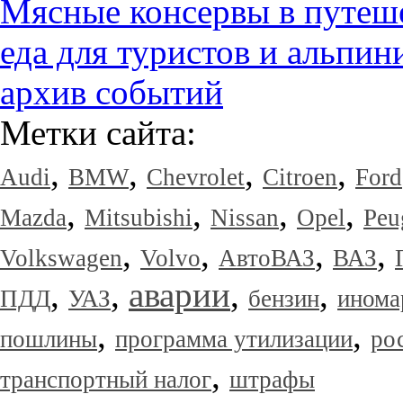
Мясные консервы в путеше
еда для туристов и альпин
архив событий
Метки сайта:
,
,
,
,
Audi
BMW
Chevrolet
Citroen
Ford
,
,
,
,
Mazda
Mitsubishi
Nissan
Opel
Peu
,
,
,
,
Volkswagen
Volvo
АвтоВАЗ
ВАЗ
,
,
аварии
,
,
ПДД
УАЗ
бензин
инома
,
,
пошлины
программа утилизации
ро
,
транспортный налог
штрафы