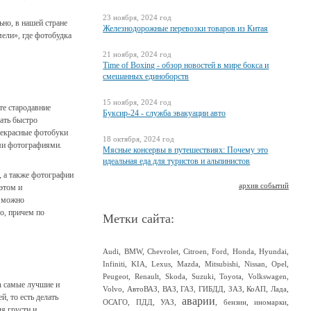
23 ноября, 2024 год
ьно, в нашей стране
Железнодорожные перевозки товаров из Китая
мели», где фотобудка
21 ноября, 2024 год
Time of Boxing - обзор новостей в мире бокса и
смешанных единоборств
15 ноября, 2024 год
те стародавние
Буксир-24 - служба эвакуации авто
лать быстро
рекрасные фотобуки
18 октября, 2024 год
ыми фотографиями.
Мясные консервы в путешествиях: Почему это
идеальная еда для туристов и альпинистов
, а также фотографии
архив событий
этом и
х можно
о, причем по
Метки сайта:
Audi
,
BMW
,
Chevrolet
,
Citroen
,
Ford
,
Honda
,
Hyundai
,
Infiniti
,
KIA
,
Lexus
,
Mazda
,
Mitsubishi
,
Nissan
,
Opel
,
Peugeot
,
Renault
,
Skoda
,
Suzuki
,
Toyota
,
Volkswagen
,
h самые лучшие и
Volvo
,
АвтоВАЗ
,
ВАЗ
,
ГАЗ
,
ГИБДД
,
ЗАЗ
,
КоАП
,
Лада
,
, то есть делать
аварии
ОСАГО
,
ПДД
,
УАЗ
,
,
бензин
,
иномарки
,
я грусти и