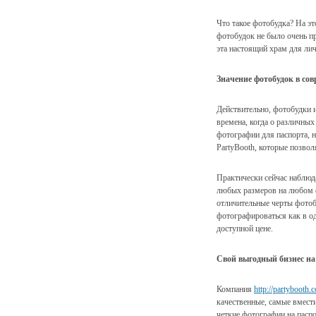
Что такое фотобудка? На эт
фотобудок не было очень пр
эта настоящий храм для ли
Значение фотобудок в со
Действительно, фотобудки и
времена, когда о различных
фотографии для паспорта, 
PartyBooth, которые позво
Практически сейчас наблюд
любых размеров на любом фо
отличительные черты фотоб
фотографироваться как в од
доступной цене.
Свой выгодный бизнес на
Компания
http://partybooth.
качественные, самые вмести
четкие фотографии на паспо