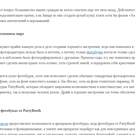
от вопрос большинство наших граждан не могло ответить еще лет пять назад. Действител
одолжительное время, а на Западе из них создали целый культ, взять хотя бы фильм «А
чных впечатлений и переживаний.
временном мире
грают крайне важную роль в деле создания хорошего настроения, ведь они появились в 
 фоторедакторах нельзя было и мечтать, а потому только
фотобудка
могла не только сде
но в ней можно было фотографироваться с друзьями. Прошли годы, и у нас появились п
ляют сделать жизнь краше хоть осенью, хоть суровой зимой, и порадовать себя красочн
ается культ фотобудок, хотя они позволяют сделать обычные стандартные фотокарточки
не, хоть на фоне известного казино в Лас-Вегасе, хоть на фоне египетских пирамид. В 
удок PartyBooth, которые обладают широкими возможностями и вместимостью, и в ни
иночку, так и несколько человек разом. Драйв и хорошее настроение уж точно обеспечен
 фотобуках от PartyBooth
com.ua
предоставляет возможность и арендовать фотобудку, ведь фотобудки от PartyBoot
тельные и функциональные, а значит они прекрасно подойдут как для повседневных целей
рт и другие документы, так и для веселья, радости, групповых фотографий, а может и дл