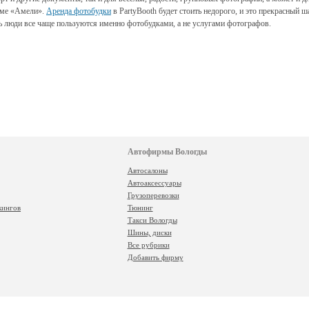
ьме «Амели».
Аренда фотобудки
в PartyBooth будет стоить недорого, и это прекрасный ш
едь люди все чаще пользуются именно фотобудками, а не услугами фотографов.
Автофирмы Вологды
Автосалоны
Автоаксессуары
Грузоперевозки
кингов
Тюнинг
Такси Вологды
Шины, диски
Все рубрики
Добавить фирму