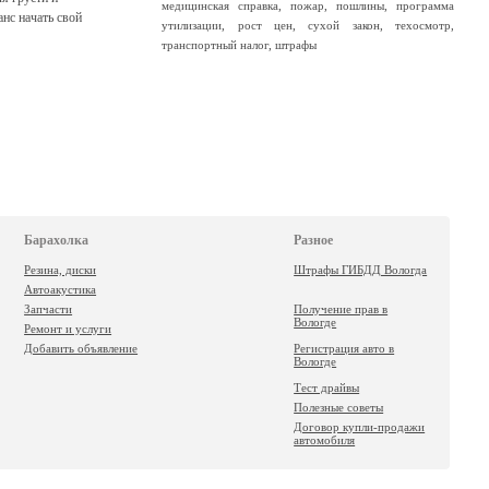
медицинская справка
,
пожар
,
пошлины
,
программа
анс начать свой
утилизации
,
рост цен
,
сухой закон
,
техосмотр
,
транспортный налог
,
штрафы
Барахолка
Разное
Резина, диски
Штрафы ГИБДД Вологда
Автоакустика
Запчасти
Получение прав в
Вологде
Ремонт и услуги
Добавить объявление
Регистрация авто в
Вологде
Тест драйвы
Полезные советы
Договор купли-продажи
автомобиля