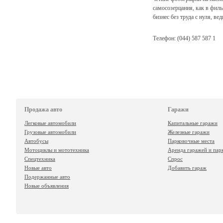
самосозерцания, как в фил
бизнес без труда с нуля, в
Телефон: (044) 587 587 1
Продажа авто
Гаражи
Легковые автомобили
Капитальные гаражи
Грузовые автомобили
Железные гаражи
Автобусы
Парковочные места
Мотоциклы и мототехника
Аренда гаражей и пар
Спецтехника
Спрос
Новые авто
Добавить гараж
Подержанные авто
Новые объявления