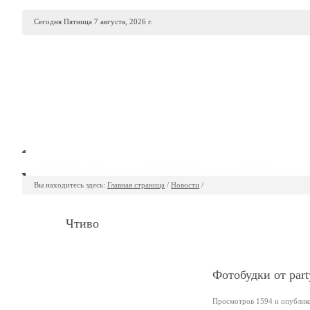
Сегодня Пятница 7 августа, 2026 г.
ПРОДАЖА АВТО
АВТОСАЛОНЫ
ГАРАЖИ
Вы находитесь здесь:
Главная страница
/
Новости
/
Чтиво
Фотобудки от part
Просмотров 1594 и опубликов