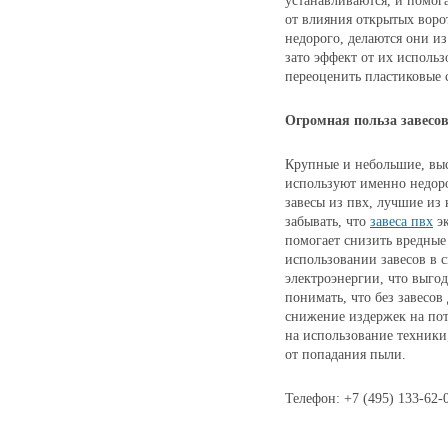
устанавливаются, и помог
от влияния открытых ворот
недорого, делаются они и
зато эффект от их использ
переоценить пластиковые 
Огромная польза завесо
Крупные и небольшие, выс
используют именно недоро
завесы из пвх, лучшие из 
забывать, что
завеса пвх
эк
помогает снизить вредные
использовании завесов в 
электроэнергии, что выгод
понимать, что без завесов
снижение издержек на пот
на использование техники
от попадания пыли.
Телефон: +7 (495) 133-62-