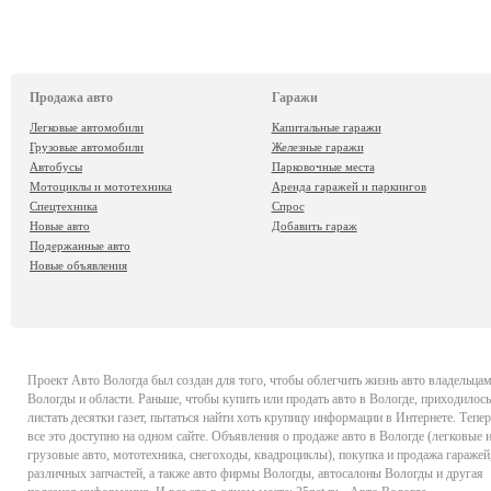
Продажа авто
Гаражи
Легковые автомобили
Капитальные гаражи
Грузовые автомобили
Железные гаражи
Автобусы
Парковочные места
Мотоциклы и мототехника
Аренда гаражей и паркингов
Спецтехника
Спрос
Новые авто
Добавить гараж
Подержанные авто
Новые объявления
Проект
Авто Вологда
был создан для того, чтобы облегчить жизнь авто владельца
Вологды и области. Раньше, чтобы купить или продать авто в Вологде, приходилось
листать десятки газет, пытаться найти хоть крупицу информации в Интернете. Тепер
все это доступно на одном сайте. Объявления о продаже авто в Вологде (легковые 
грузовые авто, мототехника, снегоходы, квадроциклы), покупка и продажа гаражей
различных запчастей, а также авто фирмы Вологды, автосалоны Вологды и другая