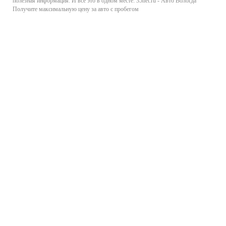
полезная информация. И все это в одном месте: 35net.ru - Авто Вологда
Получите максимальную цену за авто с пробегом