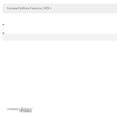
Сегодня Суббота 8 августа, 2026 г.
ПРОДАЖА АВТО
АВТОСАЛОНЫ
ГАРАЖИ
АВТОФИР
страница
/
Новости
/
Чтиво