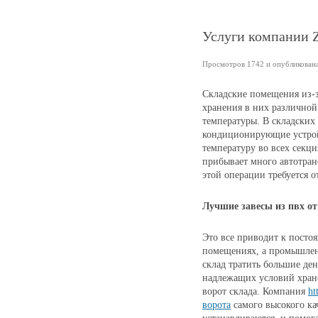
Услуги компании Z
Просмотров 1742 и опубликована 
Складские помещения из-з
хранения в них различной
температуры. В складски
кондиционирующие устрой
температуру во всех секци
прибывает много автотранс
этой операции требуется о
Лучшие завесы из пвх о
Это все приводит к посто
помещениях, а промышлен
склад тратить большие ден
надлежащих условий хранен
ворот склада. Компания
ht
ворота
самого высокого ка