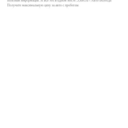
полезная информация. И все это в одном месте: 35net.ru - Авто Вологда
Получите максимальную цену за авто с пробегом