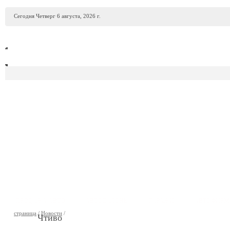
Сегодня Четверг 6 августа, 2026 г.
ПРОДАЖА АВТО
АВТОСАЛОНЫ
ГАРАЖИ
АВТОФИР
страница
/
Новости
/
Чтиво