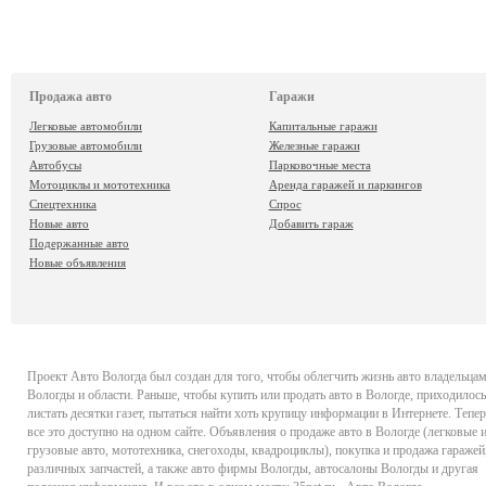
Продажа авто
Гаражи
Легковые автомобили
Капитальные гаражи
Грузовые автомобили
Железные гаражи
Автобусы
Парковочные места
Мотоциклы и мототехника
Аренда гаражей и паркингов
Спецтехника
Спрос
Новые авто
Добавить гараж
Подержанные авто
Новые объявления
Проект
Авто Вологда
был создан для того, чтобы облегчить жизнь авто владельца
Вологды и области. Раньше, чтобы купить или продать авто в Вологде, приходилось
листать десятки газет, пытаться найти хоть крупицу информации в Интернете. Тепер
все это доступно на одном сайте. Объявления о продаже авто в Вологде (легковые 
грузовые авто, мототехника, снегоходы, квадроциклы), покупка и продажа гаражей
различных запчастей, а также авто фирмы Вологды, автосалоны Вологды и другая