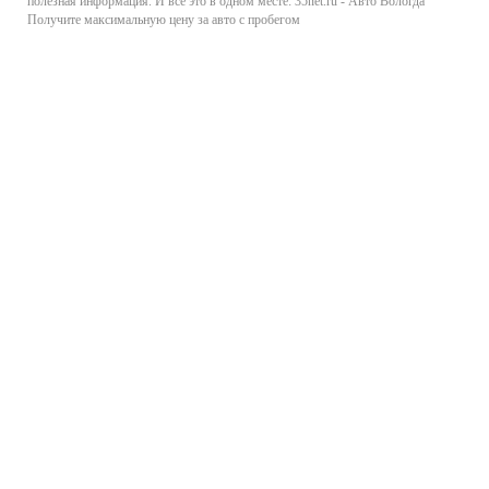
полезная информация. И все это в одном месте: 35net.ru - Авто Вологда
Получите максимальную цену за авто с пробегом