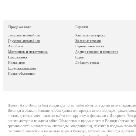
Продажа авто
Гаражи
Легковые автомобили
Капитальные гаражи
Грузовые автомобили
Железные гаражи
Автобусы
Парковочные места
Мотоциклы и мототехника
Аренда гаражей и паркингов
Спецтехника
Спрос
Новые авто
Добавить гараж
Подержанные авто
Новые объявления
Проект
Авто Вологда
был создан для того, чтобы облегчить жизнь авто владельца
Вологды и области. Раньше, чтобы купить или продать авто в Вологде, приходилось
листать десятки газет, пытаться найти хоть крупицу информации в Интернете. Тепер
все это доступно на одном сайте. Объявления о продаже авто в Вологде (легковые 
грузовые авто, мототехника, снегоходы, квадроциклы), покупка и продажа гаражей
различных запчастей, а также авто фирмы Вологды, автосалоны Вологды и другая