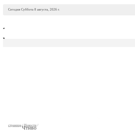
Сегодня Суббота 8 августа, 2026 г.
ПРОДАЖА АВТО
АВТОСАЛОНЫ
ГАРАЖИ
АВТОФИР
страница
/
Новости
/
Чтиво