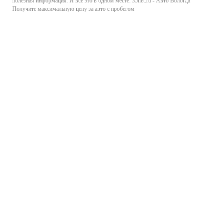
полезная информация. И все это в одном месте: 35net.ru - Авто Вологда
Получите максимальную цену за авто с пробегом