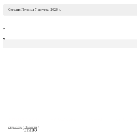
Сегодня Пятница 7 августа, 2026 г.
ПРОДАЖА АВТО
АВТОСАЛОНЫ
ГАРАЖИ
АВТОФИР
страница
/
Новости
/
Чтиво