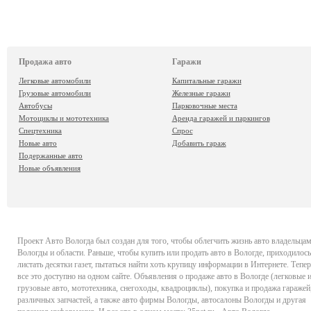
Продажа авто
Гаражи
Легковые автомобили
Капитальные гаражи
Грузовые автомобили
Железные гаражи
Автобусы
Парковочные места
Мотоциклы и мототехника
Аренда гаражей и паркингов
Спецтехника
Спрос
Новые авто
Добавить гараж
Подержанные авто
Новые объявления
Проект
Авто Вологда
был создан для того, чтобы облегчить жизнь авто владельца
Вологды и области. Раньше, чтобы купить или продать авто в Вологде, приходилось
листать десятки газет, пытаться найти хоть крупицу информации в Интернете. Тепер
все это доступно на одном сайте. Объявления о продаже авто в Вологде (легковые 
грузовые авто, мототехника, снегоходы, квадроциклы), покупка и продажа гаражей
различных запчастей, а также авто фирмы Вологды, автосалоны Вологды и другая