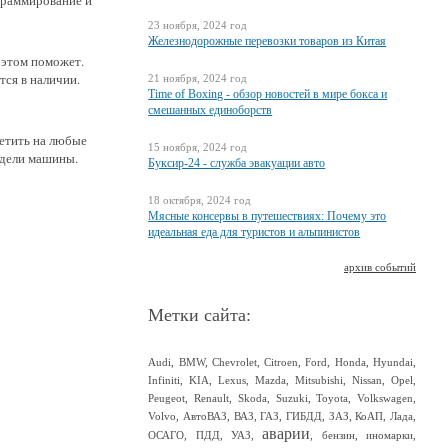
граммирование и
23 ноября, 2024 год
Железнодорожные перевозки товаров из Китая
 этом поможет.
тся в наличии.
21 ноября, 2024 год
Time of Boxing - обзор новостей в мире бокса и
смешанных единоборств
етить на любые
15 ноября, 2024 год
одели машины.
Буксир-24 - служба эвакуации авто
18 октября, 2024 год
Мясные консервы в путешествиях: Почему это
идеальная еда для туристов и альпинистов
архив событий
Метки сайта:
Audi
,
BMW
,
Chevrolet
,
Citroen
,
Ford
,
Honda
,
Hyundai
,
Infiniti
,
KIA
,
Lexus
,
Mazda
,
Mitsubishi
,
Nissan
,
Opel
,
Peugeot
,
Renault
,
Skoda
,
Suzuki
,
Toyota
,
Volkswagen
,
Volvo
,
АвтоВАЗ
,
ВАЗ
,
ГАЗ
,
ГИБДД
,
ЗАЗ
,
КоАП
,
Лада
,
аварии
ОСАГО
,
ПДД
,
УАЗ
,
,
бензин
,
иномарки
,