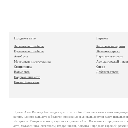
Продажа авто
Гаражи
Легковые автомобили
Капитальные гаражи
Грузовые автомобили
Железные гаражи
Автобусы
Парковочные места
Мотоциклы и мототехника
Аренда гаражей и пар
Спецтехника
Спрос
Новые авто
Добавить гараж
Подержанные авто
Новые объявления
Проект
Авто Вологда
был создан для того, чтобы облегчить жизнь авто владельца
купить или продать авто в Вологде, приходилось листать десятки газет, пытаться
Интернете. Теперь все это доступно на одном сайте. Объявления о продаже авто в
авто, мототехника, снегоходы, квадроциклы), покупка и продажа гаражей, различ