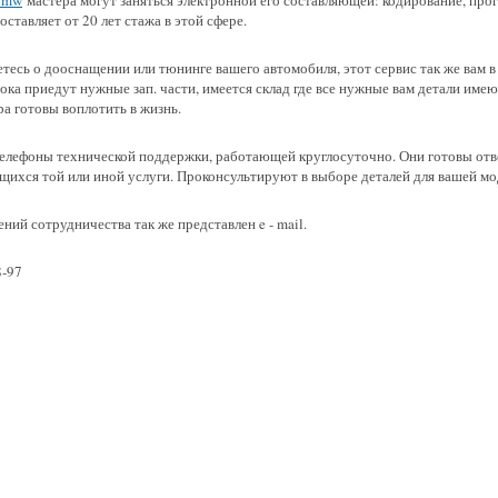
bmw
мастера могут заняться электронной его составляющей: кодирование, про
ставляет от 20 лет стажа в этой сфере.
тесь о дооснащении или тюнинге вашего автомобиля, этот сервис так же вам в
ока приедут нужные зап. части, имеется склад где все нужные вам детали имею
а готовы воплотить в жизнь.
телефоны технической поддержки, работающей круглосуточно. Они готовы отв
щихся той или иной услуги. Проконсультируют в выборе деталей для вашей м
ний сотрудничества так же представлен e - mail.
8-97