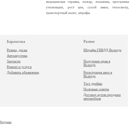
медицинская справка
,
пожар
,
пошлины
,
программа
утилизации
,
рост цен
,
сухой закон
,
техосмотр
,
транспортный налог
,
штрафы
Барахолка
Разное
Резина, диски
Штрафы ГИБДД Вологда
Автоакустика
Запчасти
Получение прав в
Вологде
Ремонт и услуги
Добавить объявление
Регистрация авто в
Вологде
Тест драйвы
Полезные советы
Договор купли-продажи
автомобиля