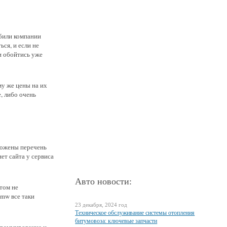
били компании
ся, и если не
и обойтись уже
му же цены на их
, либо очень
ложены перечень
ет сайта у сервиса
Авто новости:
этом не
bmw все таки
23 декабря, 2024 год
Техническое обслуживание системы отопления
битумовоза: ключевые запчасти