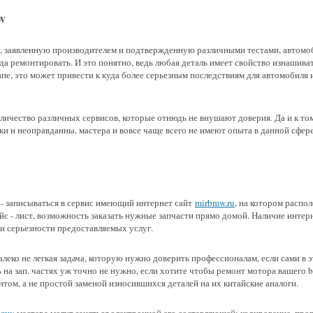
MW
, заявленную производителем и подтвержденную различными тестами, автомо
 ремонтировать. И это понятно, ведь любая деталь имеет свойство изнашивать
апе, это может привести к куда более серьезным последствиям для автомобиля 
личество различных сервисов, которые отнюдь не внушают доверия. Да и к то
и и неоправданны, мастера и вовсе чаще всего не имеют опыта в данной сфере
 - записываться в сервис имеющий интернет сайт
mirbmw.ru
, на котором распо
йс - лист, возможность заказать нужные запчасти прямо домой. Наличие интерн
и серьезности предоставляемых услуг.
леко не легкая задача, которую нужно доверить профессионалам, если сами в 
 на зап. частях уж точно не нужно, если хотите чтобы ремонт мотора вашего 
том, а не простой заменой износившихся деталей на их китайские аналоги.