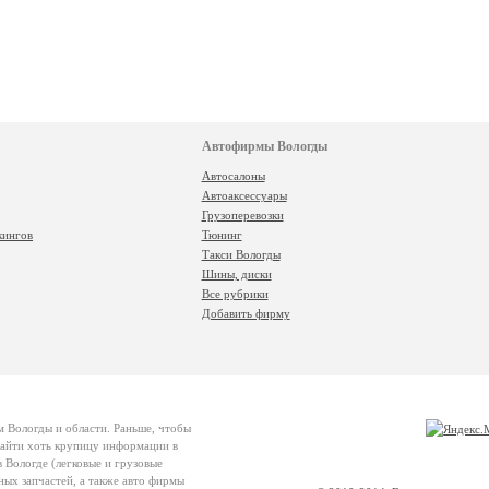
Автофирмы Вологды
Автосалоны
Автоаксессуары
Грузоперевозки
кингов
Тюнинг
Такси Вологды
Шины, диски
Все рубрики
Добавить фирму
м Вологды и области. Раньше, чтобы
 найти хоть крупицу информации в
 Вологде (легковые и грузовые
ных запчастей, а также авто фирмы