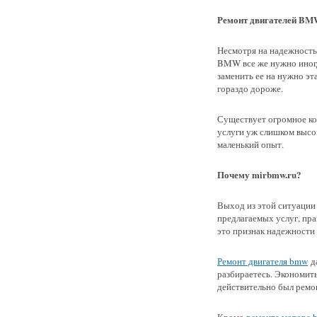
Ремонт двигателей B
Несмотря на надежность
BMW все же нужно иногда
заменить ее на нужно эт
гораздо дороже.
Существует огромное ко
услуги уж слишком высок
маленький опыт.
Почему mirbmw.ru?
Выход из этой ситуации
предлагаемых услуг, пра
это признак надежности 
Ремонт двигателя bmw
да
разбираетесь. Экономить
действительно был ремон