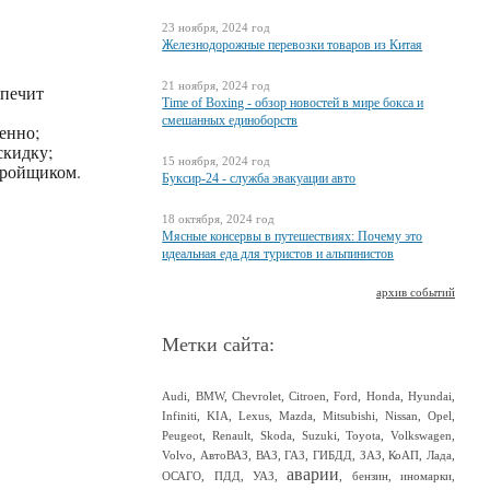
23 ноября, 2024 год
Железнодорожные перевозки товаров из Китая
21 ноября, 2024 год
спечит
Time of Boxing - обзор новостей в мире бокса и
смешанных единоборств
енно;
скидку;
15 ноября, 2024 год
тройщиком.
Буксир-24 - служба эвакуации авто
18 октября, 2024 год
Мясные консервы в путешествиях: Почему это
идеальная еда для туристов и альпинистов
архив событий
Метки сайта:
Audi
,
BMW
,
Chevrolet
,
Citroen
,
Ford
,
Honda
,
Hyundai
,
Infiniti
,
KIA
,
Lexus
,
Mazda
,
Mitsubishi
,
Nissan
,
Opel
,
Peugeot
,
Renault
,
Skoda
,
Suzuki
,
Toyota
,
Volkswagen
,
Volvo
,
АвтоВАЗ
,
ВАЗ
,
ГАЗ
,
ГИБДД
,
ЗАЗ
,
КоАП
,
Лада
,
аварии
ОСАГО
,
ПДД
,
УАЗ
,
,
бензин
,
иномарки
,