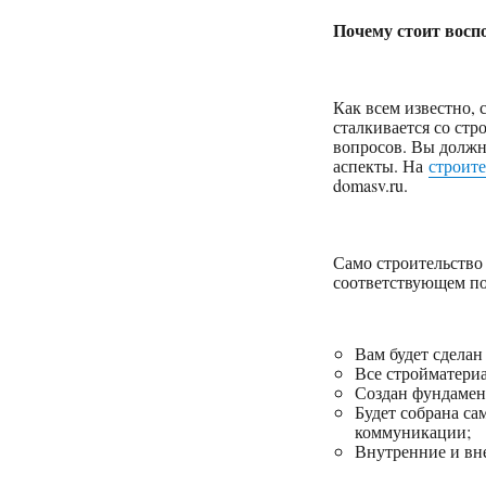
Почему стоит восп
Как всем известно, 
сталкивается со стр
вопросов. Вы должн
аспекты. На
строит
domasv.ru.
Само строительство
соответствующем по
Вам будет сделан
Все стройматериа
Создан фундамен
Будет собрана са
коммуникации;
Внутренние и вне