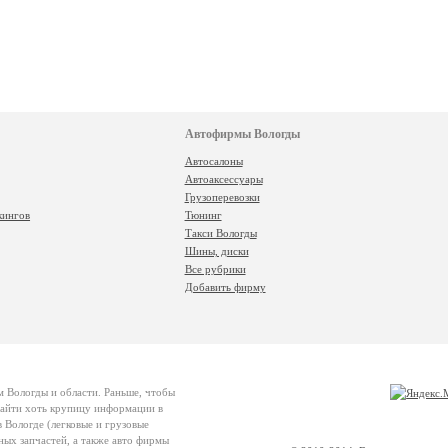
Автофирмы Вологды
Автосалоны
Автоаксессуары
Грузоперевозки
кингов
Тюнинг
Такси Вологды
Шины, диски
Все рубрики
Добавить фирму
м Вологды и области. Раньше, чтобы
 найти хоть крупицу информации в
 Вологде (легковые и грузовые
ных запчастей, а также авто фирмы