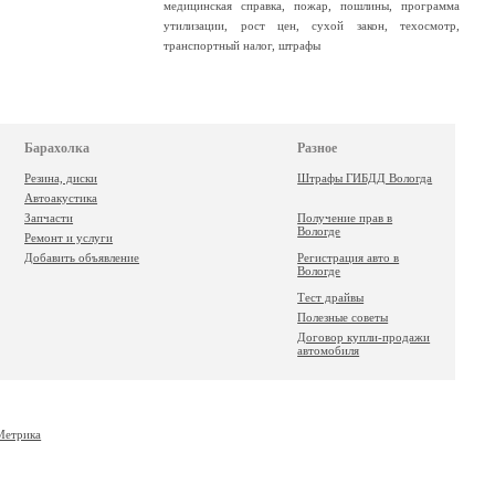
медицинская справка
,
пожар
,
пошлины
,
программа
утилизации
,
рост цен
,
сухой закон
,
техосмотр
,
транспортный налог
,
штрафы
Барахолка
Разное
Резина, диски
Штрафы ГИБДД Вологда
Автоакустика
Запчасти
Получение прав в
Вологде
Ремонт и услуги
Добавить объявление
Регистрация авто в
Вологде
Тест драйвы
Полезные советы
Договор купли-продажи
автомобиля