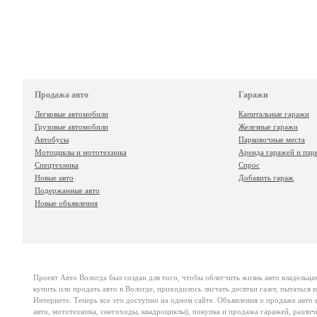
Продажа авто
Гаражи
Легковые автомобили
Капитальные гаражи
Грузовые автомобили
Железные гаражи
Автобусы
Парковочные места
Мотоциклы и мототехника
Аренда гаражей и пар
Спецтехника
Спрос
Новые авто
Добавить гараж
Подержанные авто
Новые объявления
Проект
Авто Вологда
был создан для того, чтобы облегчить жизнь авто владельца
купить или продать авто в Вологде, приходилось листать десятки газет, пытаться
Интернете. Теперь все это доступно на одном сайте. Объявления о продаже авто в
авто, мототехника, снегоходы, квадроциклы), покупка и продажа гаражей, различ