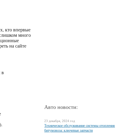
ех, кто впервые
я слишком много
зационные
еть на сайте
 в
Авто новости:
е
23 декабря, 2024 год
).
Техническое обслуживание системы отопления
битумовоза: ключевые запчасти