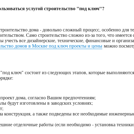
ользоваться услугой строительство "под ключ"?
строительство дома - довольно сложный процесс, особенно для т
оительством. Само строительство сложно из-за того, что имеетс
ы учесть все дизайнерские, технические, финансовые и органи
ельство домов в Москве под ключ проекты и цены
можно посмотр
 "под ключ" состоит из следующих этапов, которые выполняются
рядке:
 проект дома, согласно Вашим предпочтениям;
лы будут изготовлены в заводских условиях;
т;
ма конструкция, а также подведены все необходимые инженерны
шние отделочные работы (если необходимо - установка техники