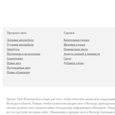
Продажа авто
Гаражи
Легковые автомобили
Капитальные гаражи
Грузовые автомобили
Железные гаражи
Автобусы
Парковочные места
Мотоциклы и мототехника
Аренда гаражей и паркингов
Спецтехника
Спрос
Новые авто
Добавить гараж
Подержанные авто
Новые объявления
Проект
Авто Вологда
был создан для того, чтобы облегчить жизнь авто владельца
Вологды и области. Раньше, чтобы купить или продать авто в Вологде, приходилось
листать десятки газет, пытаться найти хоть крупицу информации в Интернете. Тепер
все это доступно на одном сайте. Объявления о продаже авто в Вологде (легковые 