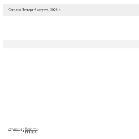
Сегодня Четверг 6 августа, 2026 г.
ПРОДАЖА АВТО
АВТОСАЛОНЫ
ГАРАЖИ
АВТОФИР
страница
/
Новости
/
Чтиво