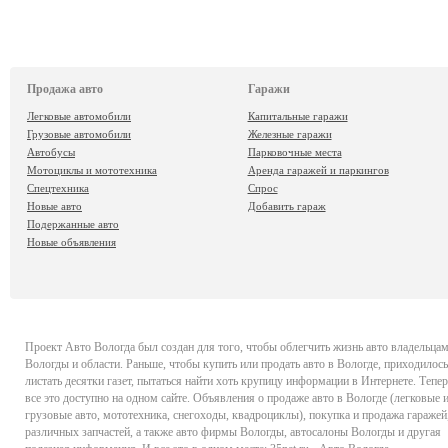
Продажа авто
Гаражи
Легковые автомобили
Капитальные гаражи
Грузовые автомобили
Железные гаражи
Автобусы
Парковочные места
Мотоциклы и мототехника
Аренда гаражей и паркингов
Спецтехника
Спрос
Новые авто
Добавить гараж
Подержанные авто
Новые объявления
Проект
Авто Вологда
был создан для того, чтобы облегчить жизнь авто владельца
Вологды и области. Раньше, чтобы купить или продать авто в Вологде, приходилось
листать десятки газет, пытаться найти хоть крупицу информации в Интернете. Тепер
все это доступно на одном сайте. Объявления о продаже авто в Вологде (легковые 
грузовые авто, мототехника, снегоходы, квадроциклы), покупка и продажа гаражей
различных запчастей, а также авто фирмы Вологды, автосалоны Вологды и другая