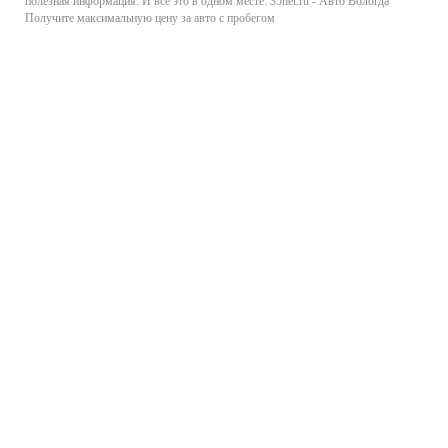
полезная информация. И все это в одном месте: 35net.ru - Авто Вологда
Получите максимальную цену за авто с пробегом