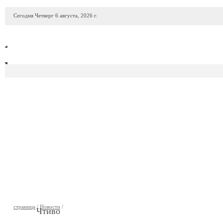
Сегодня Четверг 6 августа, 2026 г.
ПРОДАЖА АВТО
АВТОСАЛОНЫ
ГАРАЖИ
АВТОФИР
страница
/
Новости
/
Чтиво