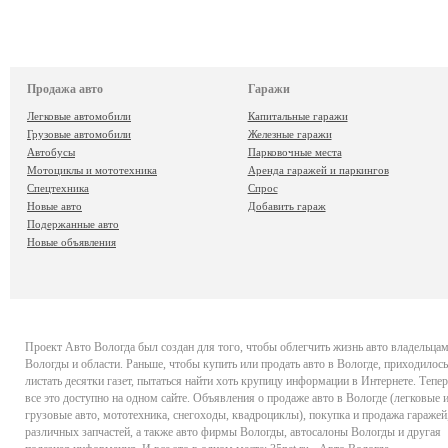
Продажа авто
Гаражи
Легковые автомобили
Капитальные гаражи
Грузовые автомобили
Железные гаражи
Автобусы
Парковочные места
Мотоциклы и мототехника
Аренда гаражей и паркингов
Спецтехника
Спрос
Новые авто
Добавить гараж
Подержанные авто
Новые объявления
Проект
Авто Вологда
был создан для того, чтобы облегчить жизнь авто владельца
Вологды и области. Раньше, чтобы купить или продать авто в Вологде, приходилось
листать десятки газет, пытаться найти хоть крупицу информации в Интернете. Тепер
все это доступно на одном сайте. Объявления о продаже авто в Вологде (легковые 
грузовые авто, мототехника, снегоходы, квадроциклы), покупка и продажа гаражей
различных запчастей, а также авто фирмы Вологды, автосалоны Вологды и другая