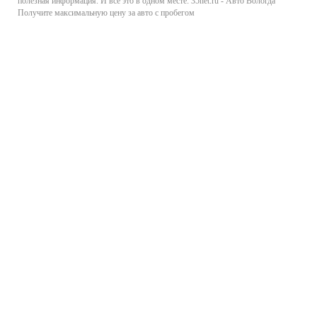
полезная информация. И все это в одном месте: 35net.ru - Авто Вологда
Получите максимальную цену за авто с пробегом