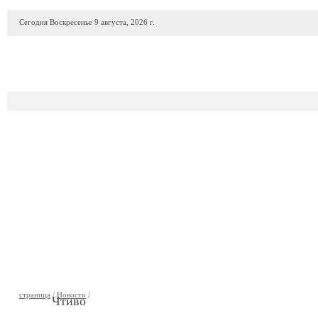
Сегодня Воскресенье 9 августа, 2026 г.
ПРОДАЖА АВТО
АВТОСАЛОНЫ
ГАРАЖИ
АВТОФИР
страница
/
Новости
/
Чтиво