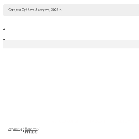
Сегодня Суббота 8 августа, 2026 г.
ПРОДАЖА АВТО
АВТОСАЛОНЫ
ГАРАЖИ
АВТОФИР
страница
/
Новости
/
Чтиво