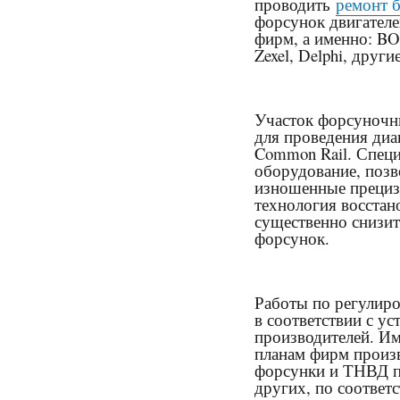
проводить
ремонт 
форсунок двигател
фирм, а именно: BOS
Zexel, Delphi, другие
Участок форсуночн
для проведения диа
Common Rail. Спец
оборудование, позв
изношенные прециз
технология восстан
существенно снизит
форсунок.
Работы по регулиро
в соответствии с у
производителей. И
планам фирм произв
форсунки и ТНВД 
других, по соответ