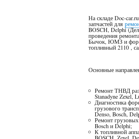
На складе Doc-car.
запчастей для
ремон
BOSCH, Delphi (Делф
проведения ремон
Бычок, ЮМЗ и форс
топливный 2110
, с
Основные направлен
Ремонт ТНВД раз
Stanadyne Zexel, L
Диагностика фор
грузового транс
Denso, Bosch, Del
Ремонт грузовых
Bosch и Delphi;
К топливной аппа
BOSCH, Zexel, Del