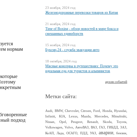
23 ноября, 2024 год
Железнодорожные перевозки товаров из Китая
21 ноября, 2024 год
Time of Boxing - обзор новостей в мире бокса и
смешанных единоборств
зуется
15 ноября, 2024 год
всем нормам
Буксир-24 - служба эвакуации авто
18 октября, 2024 год
Мясные консервы в путешествиях: Почему это
идеальная еда для туристов и альпинистов
екоторые
Поэтому
архив событий
онкретным
Метки сайта:
Audi
,
BMW
,
Chevrolet
,
Citroen
,
Ford
,
Honda
,
Hyundai
,
обговоренные
Infiniti
,
KIA
,
Lexus
,
Mazda
,
Mercedes
,
Mitsubishi
,
енный подход
Nissan
,
Opel
,
Peugeot
,
Renault
,
Skoda
,
Toyota
,
Volkswagen
,
Volvo
,
АвтоВАЗ
,
ВАЗ
,
ГАЗ
,
ГИБДД
,
ЗАЗ
,
аварии
КоАП
,
Лада
,
ОСАГО
,
ПДД
,
УАЗ
,
,
бензин
,