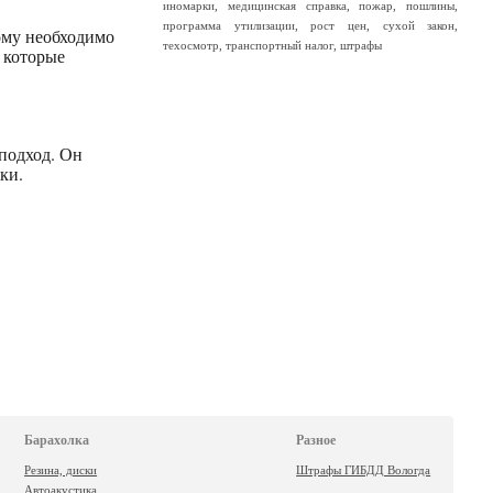
иномарки
,
медицинская справка
,
пожар
,
пошлины
,
программа утилизации
,
рост цен
,
сухой закон
,
тому необходимо
техосмотр
,
транспортный налог
,
штрафы
 которые
подход. Он
ки.
Барахолка
Разное
Резина, диски
Штрафы ГИБДД Вологда
Автоакустика