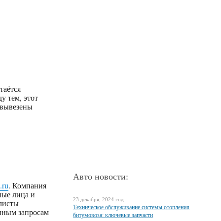
таётся
у тем, этот
 вывезены
Авто новости:
.ru
. Компания
ные лица и
23 декабря, 2024 год
алисты
Техническое обслуживание системы отопления
енным запросам
битумовоза: ключевые запчасти