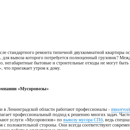
после стандартного ремонта типичной двухкомнатной квартиры ос
, для вывоза которого потребуется полноценный грузовик? Межд
ого, негабаритные бытовые и строительные отходы не могут быть
, что приезжает утром к дому.
компании «Мусоровозы»
 и в Ленинградской области работают профессионалы -
musorvozi
агает профессиональный подход к решению многих задач. Част
вают услуги «Мусоровозов» по
вывозу мусора СПб
, ведь специ
бя с положительной стороны. Они всегда соответствуют соврем
енную работу в оперативные сроки.