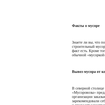
Факты о мусоре
Знаете ли вы, что 
строительный мусор
факт есть. Кроме т
обычной «мусоркой»
Вывоз мусора от 
В северной столице
«Мусоровозы» предл
организации заказы
зарекомендовали се
и проводят качеств