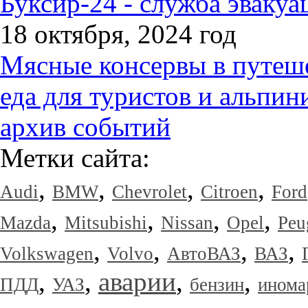
Буксир-24 - служба эвакуа
18 октября, 2024 год
Мясные консервы в путеше
еда для туристов и альпин
архив событий
Метки сайта:
,
,
,
,
Audi
BMW
Chevrolet
Citroen
Ford
,
,
,
,
Mazda
Mitsubishi
Nissan
Opel
Peu
,
,
,
,
Volkswagen
Volvo
АвтоВАЗ
ВАЗ
,
,
аварии
,
,
ПДД
УАЗ
бензин
инома