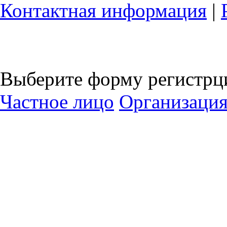
Контактная информация
|
Выберите форму регистрц
Частное лицо
Организаци