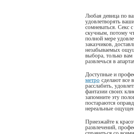
Любая девица по ва
удовлетворять ваши
сомневаться. Секс с
скучным, потому чт
полной мере удовле
заказчиков, достав
незабываемых ощуще
выбора, только вам
развлечься в апарта
Доступные и проф
метро
сделают все 
расслабить, удовле
фантазии своих кли
запомните эту поло
постараются оправд
нереальные ощущен
Приезжайте к красо
развлечений, профе
справиться со всем