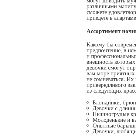
могут доводить му
различными манипу
сможете удовлетвор
приедете в апартам
Ассортимент ночн
Какому бы совреме
предпочтение, в не
и профессиональн
внешность которых 
девочки смогут опр
вам море приятных
не сомневаться. Их
привередливого зак
из следующих красо
Блондинки, брюн
Девочки с длинн
Пышногрудые кр
Молоденькие и в
Опытные барышн
Девочки, любящи