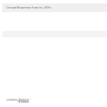
Сегодня Воскресенье 9 августа, 2026 г.
ПРОДАЖА АВТО
АВТОСАЛОНЫ
ГАРАЖИ
АВТОФИР
страница
/
Новости
/
Чтиво