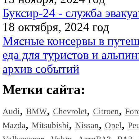
Буксир-24 - служба эвакуа
18 октября, 2024 год
Мясные консервы в путеш
еда для туристов и альпин
архив событий
Метки сайта:
,
,
,
,
Audi
BMW
Chevrolet
Citroen
For
,
,
,
,
Mazda
Mitsubishi
Nissan
Opel
Pe
,
,
,
,