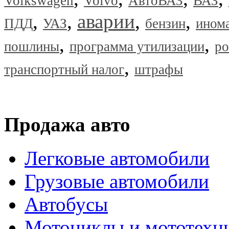
Volkswagen
Volvo
АвтоВАЗ
ВАЗ
,
,
аварии
,
,
ПДД
УАЗ
бензин
ином
,
,
пошлины
программа утилизации
ро
,
транспортный налог
штрафы
Продажа авто
Легковые автомобили
Грузовые автомобили
Автобусы
Мотоциклы и мототехн