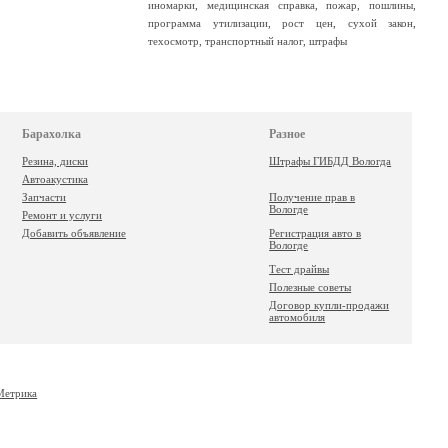
иномарки
,
медицинская справка
,
пожар
,
пошлины
,
программа утилизации
,
рост цен
,
сухой закон
,
техосмотр
,
транспортный налог
,
штрафы
Барахолка
Разное
Резина, диски
Штрафы ГИБДД Вологда
Автоакустика
Запчасти
Получение прав в
Вологде
Ремонт и услуги
Добавить объявление
Регистрация авто в
Вологде
Тест драйвы
Полезные советы
Договор купли-продажи
автомобиля