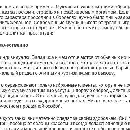
роцветал во все времена. Мужчины с удовольствием обращ
ам за ласками, страстью и незабываемым оргазмом. Если
о характера проходили в борделях, нужно было лишь задр
учить желанное. Современные мужчины желают зрелищ, игр
 от которых в пот бросает. Именно поэтому на смену обыч
шла элитная проституция.
 качественно
 индивидуалки Балашиха и чем отличаются от обычных ноч
т все представители сильного пола, которые хотят отыскат
ли на ночь. На сайте
xxxodessa.com
работают разные барыш
иальный раздел с элитными куртизанками по вызову.
ого сервиса знают только избранные клиенты, которые не п
ькую сумму за интимные услуги. В первую очередь, элитны
денциальность. Это важный пункт для дядечек, которые з
 или сидят на государственных постах. Никто не желает та
 участием продажной особой.
е куртизанки внимательно следят за своим здоровьем. Они 
тры, посещают салоны красоты и всегда делают эпиляцию 
о это дамы модельной внешности, которые в обычное врем