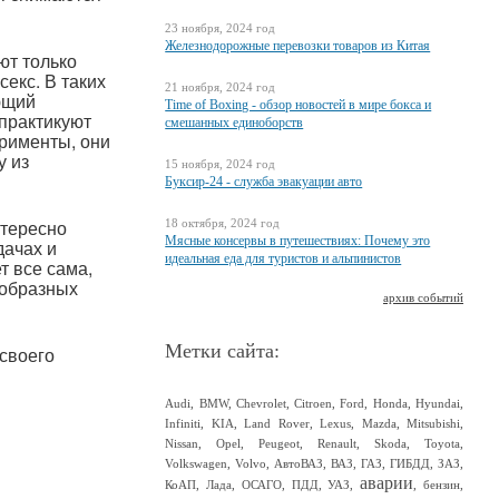
23 ноября, 2024 год
Железнодорожные перевозки товаров из Китая
ют только
екс. В таких
21 ноября, 2024 год
ющий
Time of Boxing - обзор новостей в мире бокса и
 практикуют
смешанных единоборств
рименты, они
у из
15 ноября, 2024 год
Буксир-24 - служба эвакуации авто
нтересно
18 октября, 2024 год
Мясные консервы в путешествиях: Почему это
дачах и
идеальная еда для туристов и альпинистов
т все сама,
ообразных
архив событий
Метки сайта:
 своего
Audi
,
BMW
,
Chevrolet
,
Citroen
,
Ford
,
Honda
,
Hyundai
,
Infiniti
,
KIA
,
Land Rover
,
Lexus
,
Mazda
,
Mitsubishi
,
Nissan
,
Opel
,
Peugeot
,
Renault
,
Skoda
,
Toyota
,
Volkswagen
,
Volvo
,
АвтоВАЗ
,
ВАЗ
,
ГАЗ
,
ГИБДД
,
ЗАЗ
,
аварии
КоАП
,
Лада
,
ОСАГО
,
ПДД
,
УАЗ
,
,
бензин
,