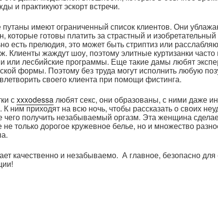
жды и практикуют эскорт встречи.
е путаны имеют ограниченный список клиентов. Они ублажа
, которые готовы платить за страстный и изобретательный с
но есть прелюдия, это может быть стриптиз или расслабля
ж. Клиенты жаждут шоу, поэтому элитные куртизанки часто
и или лесбийские программы. Еще такие дамы любят экспе
ской формы. Поэтому без труда могут исполнить любую поз
влетворить своего клиента при помощи фистинга.
тки с
xxxodessa
любят секс, они образованы, с ними даже и
 К ним приходят на всю ночь, чтобы рассказать о своих неу
е чего получить незабываемый оргазм. Эта женщина сделае
е не только дорогое кружевное белье, но и множество разн
па.
чает качественно и незабываемо. А главное, безопасно для
ции!