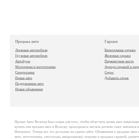
Продажа авто
Гаражи
Легковые автомобили
Капитальные гаражи
Грузовые автомобили
Железные гаражи
Автобусы
Парковочные места
Мотоциклы и мототехника
Аренда гаражей и пар
Спецтехника
Спрос
Новые авто
Добавить гараж
Подержанные авто
Новые объявления
Проект
Авто Вологда
был создан для того, чтобы облегчить жизнь авто владельца
купить или продать авто в Вологде, приходилось листать десятки газет, пытаться
Интернете. Теперь все это доступно на одном сайте. Объявления о продаже авто в
авто, мототехника, снегоходы, квадроциклы), покупка и продажа гаражей, различ