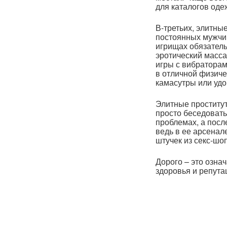
для каталогов оде
В-третьих, элитны
постоянных мужчин
игрищах обязатель
эротический масса
игры с вибраторам
в отличной физиче
камасутры или удо
Элитные проститу
просто беседовать.
проблемах, а посл
ведь в ее арсенал
штучек из секс-шо
Дорого – это озна
здоровья и репута