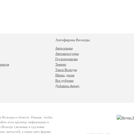
Автофирмы Вологды
Автосалоны
Автоаксессуары
Грузоперевозки
кингов
Тюнинг
Такси Вологды
Шины, диски
Все рубрики
Добавить фирму
м Вологды и области. Раньше, чтобы
 найти хоть крупицу информации в
 Вологде (легковые и грузовые
ных запчастей, а также авто фирмы