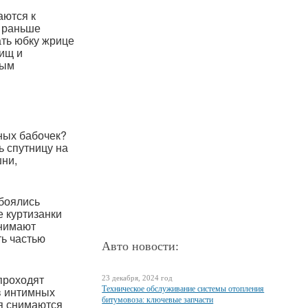
аются к
 раньше
ать юбку жрице
ищ и
ным
ных бабочек?
ь спутницу на
ни,
обоялись
е куртизанки
анимают
ть частью
Авто новости:
проходят
23 декабря, 2024 год
в интимных
Техническое обслуживание системы отопления
битумовоза: ключевые запчасти
я снимаются