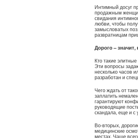
Интимный досуг п
продажным женщин
свидания интимног
любви, чтобы пол
замысловатых поз,
развратницам при
Дорого – значит,
Кто такие элитные
Эти вопросы задаю
несколько часов и
разработан и спец
Чего ждать от так
заплатить немален
гарантируют конфи
руководящие посты
скандала, еще и с
Во-вторых, дороги
медицинские осмо
местах. Чаще всег