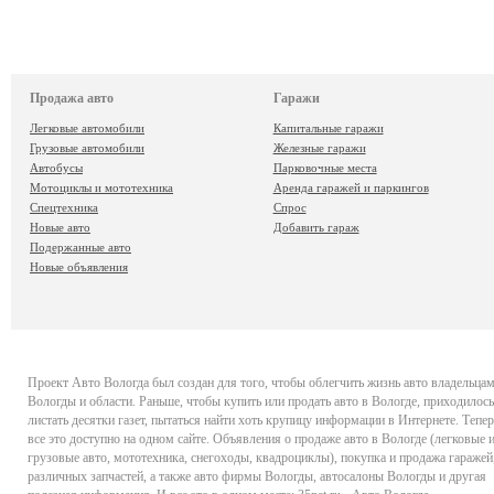
Продажа авто
Гаражи
Легковые автомобили
Капитальные гаражи
Грузовые автомобили
Железные гаражи
Автобусы
Парковочные места
Мотоциклы и мототехника
Аренда гаражей и паркингов
Спецтехника
Спрос
Новые авто
Добавить гараж
Подержанные авто
Новые объявления
Проект
Авто Вологда
был создан для того, чтобы облегчить жизнь авто владельца
Вологды и области. Раньше, чтобы купить или продать авто в Вологде, приходилось
листать десятки газет, пытаться найти хоть крупицу информации в Интернете. Тепер
все это доступно на одном сайте. Объявления о продаже авто в Вологде (легковые 
грузовые авто, мототехника, снегоходы, квадроциклы), покупка и продажа гаражей
различных запчастей, а также авто фирмы Вологды, автосалоны Вологды и другая