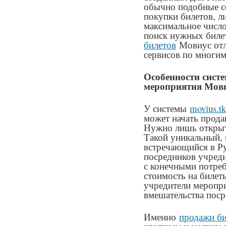
обычно подобные с
покупки билетов, л
максимальное число
поиск нужных биле
билетов
Мовиус отл
сервисов по многи
Особенности сист
мероприятия Мов
У системы
movius.tk
может начать прода
Нужно лишь открыть
Такой уникальный, 
встречающийся в Ру
посредников учред
с конечными потреб
стоимость на билет
учредители меропри
вмешательства поср
Именно
продажи би