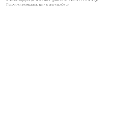
полезная информация. И все это в одном месте: 35net.ru - Авто Вологда
Получите максимальную цену за авто с пробегом