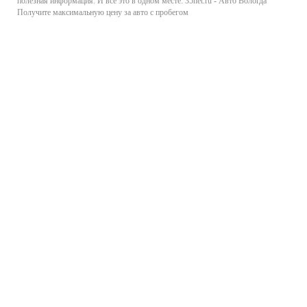
полезная информация. И все это в одном месте: 35net.ru - Авто Вологда
Получите максимальную цену за авто с пробегом