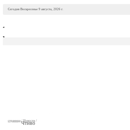
Сегодня Воскресенье 9 августа, 2026 г.
ПРОДАЖА АВТО
АВТОСАЛОНЫ
ГАРАЖИ
АВТОФИР
страница
/
Новости
/
Чтиво