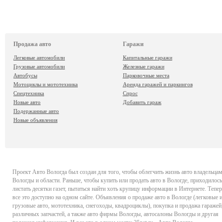
Продажа авто
Гаражи
Легковые автомобили
Капитальные гаражи
Грузовые автомобили
Железные гаражи
Автобусы
Парковочные места
Мотоциклы и мототехника
Аренда гаражей и паркингов
Спецтехника
Спрос
Новые авто
Добавить гараж
Подержанные авто
Новые объявления
Проект
Авто Вологда
был создан для того, чтобы облегчить жизнь авто владельца
Вологды и области. Раньше, чтобы купить или продать авто в Вологде, приходилось
листать десятки газет, пытаться найти хоть крупицу информации в Интернете. Тепер
все это доступно на одном сайте. Объявления о продаже авто в Вологде (легковые 
грузовые авто, мототехника, снегоходы, квадроциклы), покупка и продажа гаражей
различных запчастей, а также авто фирмы Вологды, автосалоны Вологды и другая