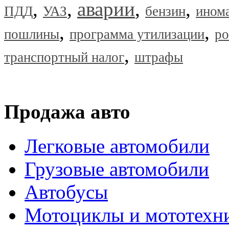
,
,
аварии
,
,
ПДД
УАЗ
бензин
ином
,
,
пошлины
программа утилизации
ро
,
транспортный налог
штрафы
Продажа авто
Легковые автомобили
Грузовые автомобили
Автобусы
Мотоциклы и мототехн