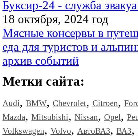
Буксир-24 - служба эвакуа
18 октября, 2024 год
Мясные консервы в путеш
еда для туристов и альпин
архив событий
Метки сайта:
,
,
,
,
Audi
BMW
Chevrolet
Citroen
For
,
,
,
,
Mazda
Mitsubishi
Nissan
Opel
Pe
,
,
,
,
Volkswagen
Volvo
АвтоВАЗ
ВАЗ