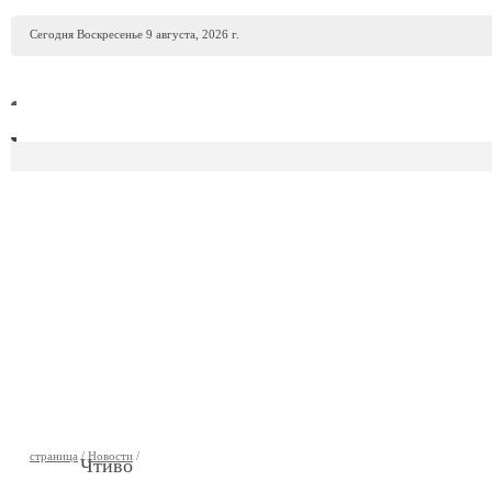
Сегодня Воскресенье 9 августа, 2026 г.
ПРОДАЖА АВТО
АВТОСАЛОНЫ
ГАРАЖИ
АВТОФИР
страница
/
Новости
/
Чтиво