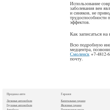
Использование сов
заболевания вен яв
и синяков, не приво
трудоспособности 
эффектов.
Как записаться на
Всю подробную инф
медцентра, позвон
Смоленск
+7-4812-6
почту.
Продажа авто
Гаражи
Легковые автомобили
Капитальные гаражи
Грузовые автомобили
Железные гаражи
Автобусы
Парковочные места