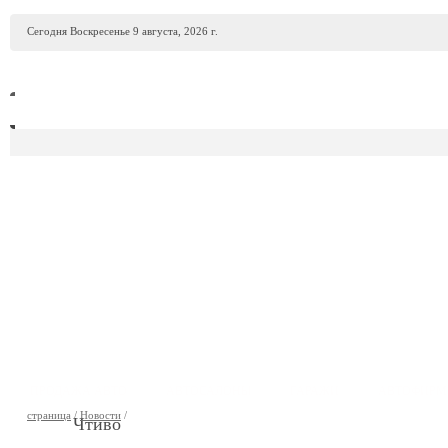
Сегодня Воскресенье 9 августа, 2026 г.
ПРОДАЖА АВТО
АВТОСАЛОНЫ
ГАРАЖИ
АВТОФИР
страница
/
Новости
/
Чтиво