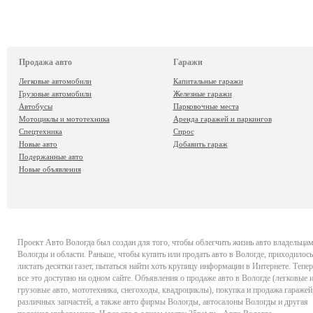
Продажа авто
Гаражи
Легковые автомобили
Капитальные гаражи
Грузовые автомобили
Железные гаражи
Автобусы
Парковочные места
Мотоциклы и мототехника
Аренда гаражей и паркингов
Спецтехника
Спрос
Новые авто
Добавить гараж
Подержанные авто
Новые объявления
Проект
Авто Вологда
был создан для того, чтобы облегчить жизнь авто владельца
Вологды и области. Раньше, чтобы купить или продать авто в Вологде, приходилось
листать десятки газет, пытаться найти хоть крупицу информации в Интернете. Тепер
все это доступно на одном сайте. Объявления о продаже авто в Вологде (легковые 
грузовые авто, мототехника, снегоходы, квадроциклы), покупка и продажа гаражей
различных запчастей, а также авто фирмы Вологды, автосалоны Вологды и другая