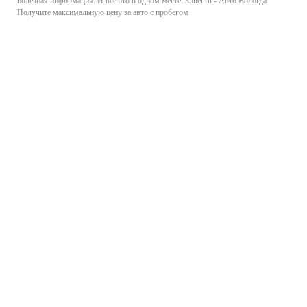
полезная информация. И все это в одном месте: 35net.ru - Авто Вологда
Получите максимальную цену за авто с пробегом