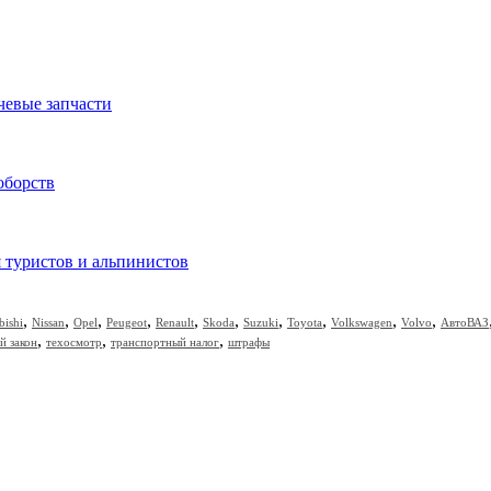
чевые запчасти
оборств
я туристов и альпинистов
,
,
,
,
,
,
,
,
,
,
bishi
Nissan
Opel
Peugeot
Renault
Skoda
Suzuki
Toyota
Volkswagen
Volvo
АвтоВАЗ
,
,
,
й закон
техосмотр
транспортный налог
штрафы