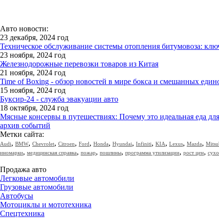
Авто новости:
23 декабря, 2024 год
Техническое обслуживание системы отопления битумовоза: клю
23 ноября, 2024 год
Железнодорожные перевозки товаров из Китая
21 ноября, 2024 год
Time of Boxing - обзор новостей в мире бокса и смешанных един
15 ноября, 2024 год
Буксир-24 - служба эвакуации авто
18 октября, 2024 год
Мясные консервы в путешествиях: Почему это идеальная еда дл
архив событий
Метки сайта:
,
,
,
,
,
,
,
,
,
,
,
Audi
BMW
Chevrolet
Citroen
Ford
Honda
Hyundai
Infiniti
KIA
Lexus
Mazda
Mitsu
,
,
,
,
,
,
иномарки
медицинская справка
пожар
пошлины
программа утилизации
рост цен
сухо
Продажа авто
Легковые автомобили
Грузовые автомобили
Автобусы
Мотоциклы и мототехника
Спецтехника