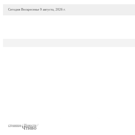
Сегодня Воскресенье 9 августа, 2026 г.
ПРОДАЖА АВТО
АВТОСАЛОНЫ
ГАРАЖИ
АВТОФИР
страница
/
Новости
/
Чтиво