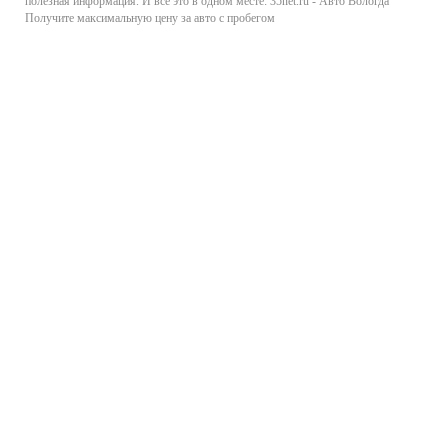
полезная информация. И все это в одном месте: 35net.ru - Авто Вологда
Получите максимальную цену за авто с пробегом