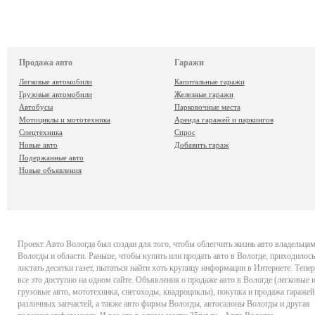
Продажа авто
Гаражи
Легковые автомобили
Капитальные гаражи
Грузовые автомобили
Железные гаражи
Автобусы
Парковочные места
Мотоциклы и мототехника
Аренда гаражей и паркингов
Спецтехника
Спрос
Новые авто
Добавить гараж
Подержанные авто
Новые объявления
Проект
Авто Вологда
был создан для того, чтобы облегчить жизнь авто владельца
Вологды и области. Раньше, чтобы купить или продать авто в Вологде, приходилось
листать десятки газет, пытаться найти хоть крупицу информации в Интернете. Тепер
все это доступно на одном сайте. Объявления о продаже авто в Вологде (легковые 
грузовые авто, мототехника, снегоходы, квадроциклы), покупка и продажа гаражей
различных запчастей, а также авто фирмы Вологды, автосалоны Вологды и другая