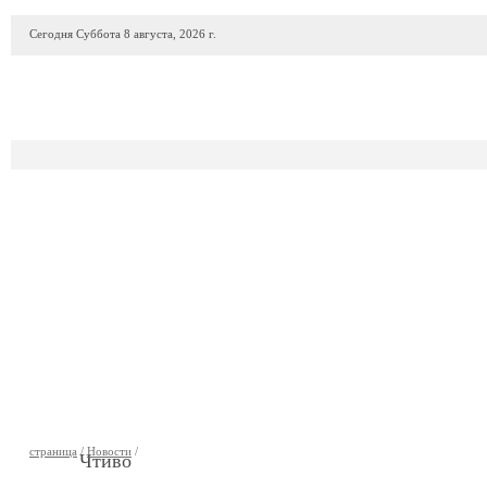
Сегодня Суббота 8 августа, 2026 г.
ПРОДАЖА АВТО
АВТОСАЛОНЫ
ГАРАЖИ
АВТОФИР
страница
/
Новости
/
Чтиво