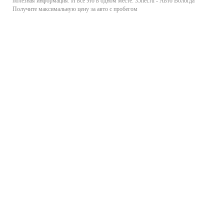
полезная информация. И все это в одном месте: 35net.ru - Авто Вологда
Получите максимальную цену за авто с пробегом