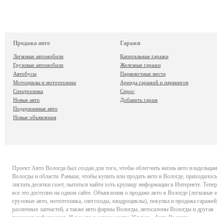
Продажа авто
Гаражи
Легковые автомобили
Капитальные гаражи
Грузовые автомобили
Железные гаражи
Автобусы
Парковочные места
Мотоциклы и мототехника
Аренда гаражей и паркингов
Спецтехника
Спрос
Новые авто
Добавить гараж
Подержанные авто
Новые объявления
Проект
Авто Вологда
был создан для того, чтобы облегчить жизнь авто владельца
Вологды и области. Раньше, чтобы купить или продать авто в Вологде, приходилось
листать десятки газет, пытаться найти хоть крупицу информации в Интернете. Тепер
все это доступно на одном сайте. Объявления о продаже авто в Вологде (легковые 
грузовые авто, мототехника, снегоходы, квадроциклы), покупка и продажа гаражей
различных запчастей, а также авто фирмы Вологды, автосалоны Вологды и другая