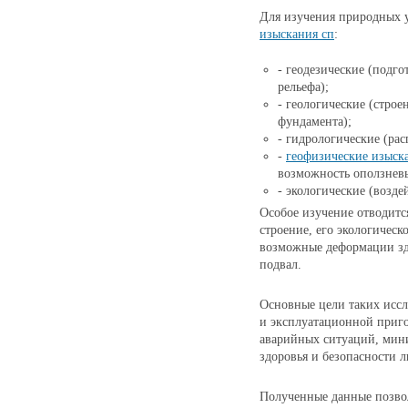
Для изучения природных 
изыскания сп
:
- геодезические (подго
рельефа);
- геологические (строе
фундамента);
- гидрологические (ра
-
геофизические изыск
возможность оползневы
- экологические (возд
Особое изучение отводится
строение, его экологическ
возможные деформации зд
подвал.
Основные цели таких исс
и эксплуатационной приго
аварийных ситуаций, мини
здоровья и безопасности л
Полученные данные позво