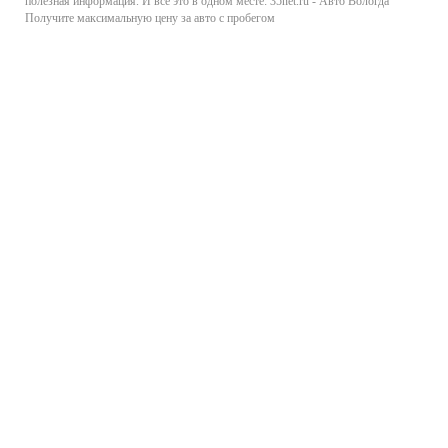
полезная информация. И все это в одном месте: 35net.ru - Авто Вологда
Получите максимальную цену за авто с пробегом