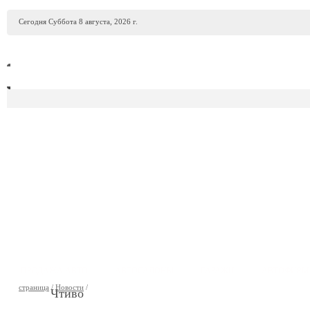
Сегодня Суббота 8 августа, 2026 г.
ПРОДАЖА АВТО
АВТОСАЛОНЫ
ГАРАЖИ
АВТОФИР
страница
/
Новости
/
Чтиво