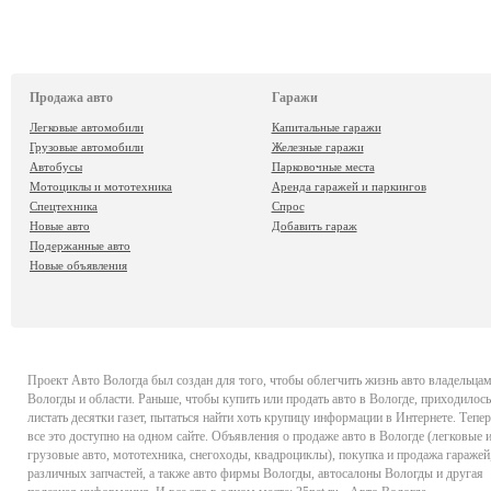
Продажа авто
Гаражи
Легковые автомобили
Капитальные гаражи
Грузовые автомобили
Железные гаражи
Автобусы
Парковочные места
Мотоциклы и мототехника
Аренда гаражей и паркингов
Спецтехника
Спрос
Новые авто
Добавить гараж
Подержанные авто
Новые объявления
Проект
Авто Вологда
был создан для того, чтобы облегчить жизнь авто владельца
Вологды и области. Раньше, чтобы купить или продать авто в Вологде, приходилось
листать десятки газет, пытаться найти хоть крупицу информации в Интернете. Тепер
все это доступно на одном сайте. Объявления о продаже авто в Вологде (легковые 
грузовые авто, мототехника, снегоходы, квадроциклы), покупка и продажа гаражей
различных запчастей, а также авто фирмы Вологды, автосалоны Вологды и другая