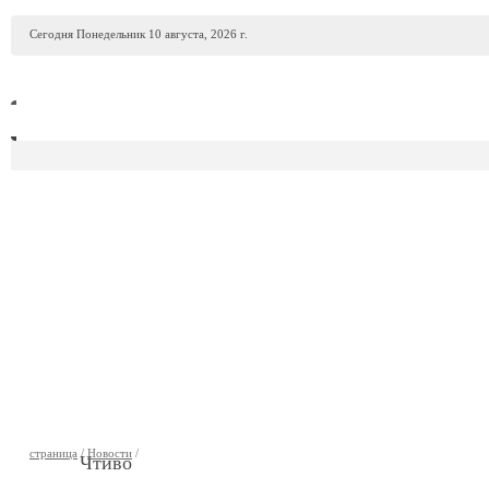
Сегодня Понедельник 10 августа, 2026 г.
ПРОДАЖА АВТО
АВТОСАЛОНЫ
ГАРАЖИ
АВТОФИР
страница
/
Новости
/
Чтиво