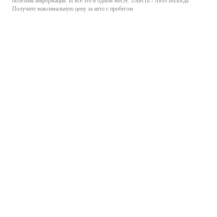
полезная информация. И все это в одном месте: 35net.ru - Авто Вологда
Получите максимальную цену за авто с пробегом