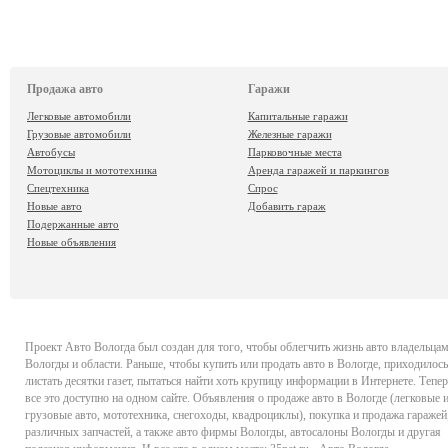
Продажа авто
Гаражи
Легковые автомобили
Капитальные гаражи
Грузовые автомобили
Железные гаражи
Автобусы
Парковочные места
Мотоциклы и мототехника
Аренда гаражей и паркингов
Спецтехника
Спрос
Новые авто
Добавить гараж
Подержанные авто
Новые объявления
Проект
Авто Вологда
был создан для того, чтобы облегчить жизнь авто владельца
Вологды и области. Раньше, чтобы купить или продать авто в Вологде, приходилось
листать десятки газет, пытаться найти хоть крупицу информации в Интернете. Тепер
все это доступно на одном сайте. Объявления о продаже авто в Вологде (легковые 
грузовые авто, мототехника, снегоходы, квадроциклы), покупка и продажа гаражей
различных запчастей, а также авто фирмы Вологды, автосалоны Вологды и другая