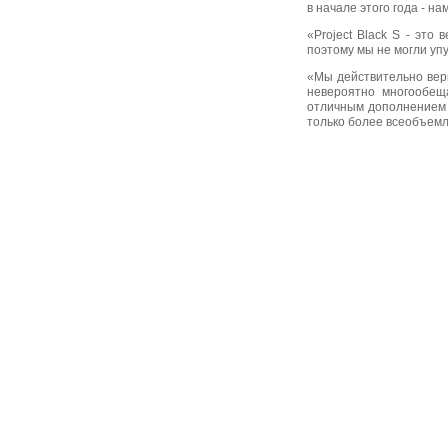
в начале этого года - н
«Project Black S - эт
поэтому мы не могли упу
«Мы действительно вери
невероятно многообеща
отличным дополнением к
только более всеобъем