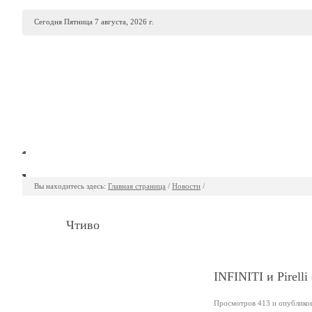
Сегодня Пятница 7 августа, 2026 г.
ПРОДАЖА АВТО
АВТОСАЛОНЫ
ГАРАЖИ
Вы находитесь здесь:
Главная страница
/
Новости
/
Чтиво
INFINITI и Pirell
Просмотров 413 и опубликова