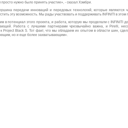
ам просто нужно было принять участие», - сказал Хэмбри.
о вершина передачи инноваций и передовых технологий, которые являются 
стить эту возможность. Мы рады участвовать и поддерживать INFINITI в этом 
м в потенциал этого проекта, и работа, которую мы проделали с INFINITI до
ющей. Работа с лучшими партнерами чрезвычайно важна, и Pirelli, нес
 Project Black S. Тот факт, что мы обладаем их опытом в области шин, сдел
лющим, но и еще более захватывающим».