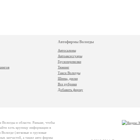
Автофирмы Вологды
Автосалоны
Автоаксессуары
Грузоперевозки
кингов
Тюнинг
Такси Вологды
Шины, диски
Все рубрики
Добавить фирму
м Вологды и области. Раньше, чтобы
 найти хоть крупицу информации в
 Вологде (легковые и грузовые
ных запчастей, а также авто фирмы