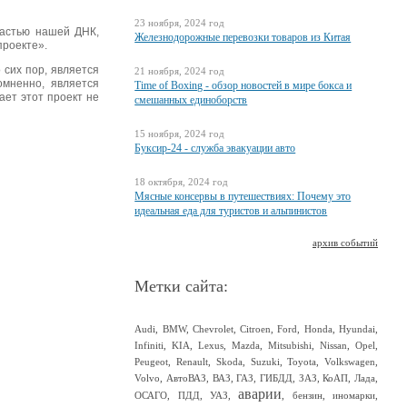
23 ноября, 2024 год
частью нашей ДНК,
Железнодорожные перевозки товаров из Китая
проекте».
 сих пор, является
21 ноября, 2024 год
омненно, является
Time of Boxing - обзор новостей в мире бокса и
ает этот проект не
смешанных единоборств
15 ноября, 2024 год
Буксир-24 - служба эвакуации авто
18 октября, 2024 год
Мясные консервы в путешествиях: Почему это
идеальная еда для туристов и альпинистов
архив событий
Метки сайта:
Audi
,
BMW
,
Chevrolet
,
Citroen
,
Ford
,
Honda
,
Hyundai
,
Infiniti
,
KIA
,
Lexus
,
Mazda
,
Mitsubishi
,
Nissan
,
Opel
,
Peugeot
,
Renault
,
Skoda
,
Suzuki
,
Toyota
,
Volkswagen
,
Volvo
,
АвтоВАЗ
,
ВАЗ
,
ГАЗ
,
ГИБДД
,
ЗАЗ
,
КоАП
,
Лада
,
аварии
ОСАГО
,
ПДД
,
УАЗ
,
,
бензин
,
иномарки
,