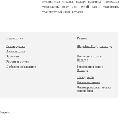
медицинская справка
,
пожар
,
пошлины
,
программа
утилизации
,
рост цен
,
сухой закон
,
техосмотр
,
транспортный налог
,
штрафы
Барахолка
Разное
Резина, диски
Штрафы ГИБДД Вологда
Автоакустика
Запчасти
Получение прав в
Вологде
Ремонт и услуги
Добавить объявление
Регистрация авто в
Вологде
Тест драйвы
Полезные советы
Договор купли-продажи
автомобиля