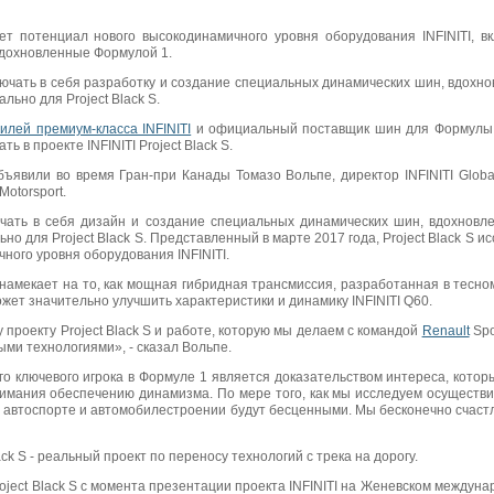
ует потенциал нового высокодинамичного уровня оборудования INFINITI, в
вдохновленные Формулой 1.
включать в себя разработку и создание специальных динамических шин, вдох
льно для Project Black S.
илей премиум-класса INFINITI
и официальный поставщик шин для Формулы 1 
ть в проекте INFINITI Project Black S.
ъявили во время Гран-при Канады Томазо Вольпе, директор INFINITI Global
Motorsport.
лючать в себя дизайн и создание специальных динамических шин, вдохновл
о для Project Black S. Представленный в марте 2017 года, Project Black S и
ного уровня оборудования INFINITI.
амекает на то, как мощная гибридная трансмиссия, разработанная в тесно
жет значительно улучшить характеристики и динамику INFINITI Q60.
проекту Project Black S и работе, которую мы делаем с командой
Renault
Spo
ми технологиями», - сказал Вольпе.
о ключевого игрока в Формуле 1 является доказательством интереса, котор
мания обеспечению динамизма. По мере того, как мы исследуем осуществим
i в автоспорте и автомобилестроении будут бесценными. Мы бесконечно счаст
Black S - реальный проект по переносу технологий с трека на дорогу.
ject Black S с момента презентации проекта INFINITI на Женевском междун