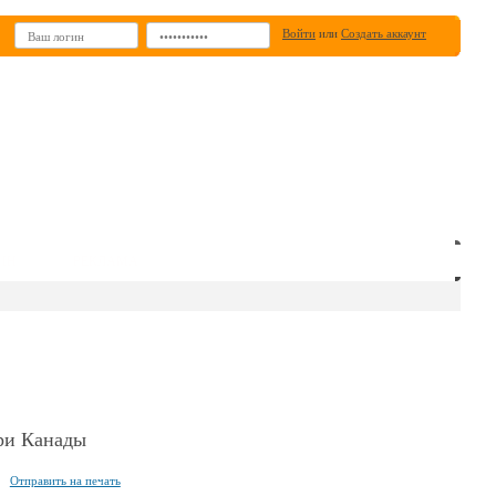
Войти
или
Создать аккаунт
ИН
РЕКЛАМА
при Канады
Отправить на печать