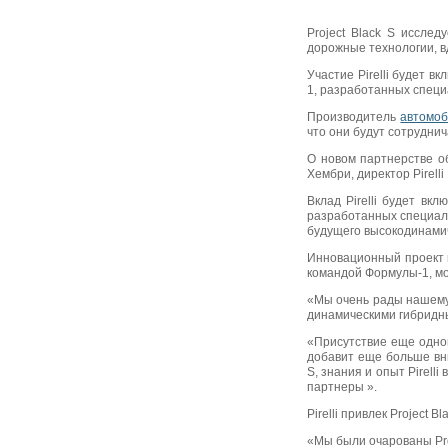
Project Black S исслед
дорожные технологии, 
Участие Pirelli будет 
1, разработанных специа
Производитель
автомоб
что они будут сотруднича
О новом партнерстве об
Хембри, директор Pirelli 
Вклад Pirelli будет вк
разработанных специальн
будущего высокодинамич
Инновационный проект н
командой Формулы-1, мо
«Мы очень рады нашему 
динамическими гибридны
«Присутствие еще одног
добавит еще больше вни
S, знания и опыт Pirell
партнеры ».
Pirelli привлек Project 
«Мы были очарованы Pro