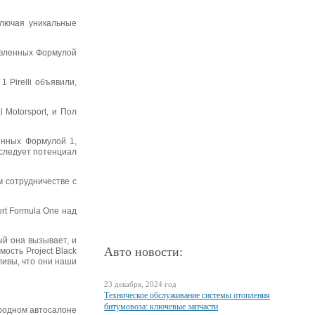
ключая уникальные
новленных Формулой
Pirelli объявили,
 Motorsport, и Пол
енных Формулой 1,
сследует потенциал
м сотрудничестве с
rt Formula One над
ый она вызывает, и
Авто новости:
ость Project Black
ливы, что они наши
23 декабря, 2024 год
Техническое обслуживание системы отопления
битумовоза: ключевые запчасти
ародном автосалоне