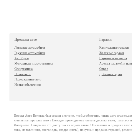
Продажа авто
Гаражи
Легковые автомобили
Капитальные гаражи
Грузовые автомобили
Железные гаражи
Автобусы
Парковочные места
Мотоциклы и мототехника
Аренда гаражей и пар
Спецтехника
Спрос
Новые авто
Добавить гараж
Подержанные авто
Новые объявления
Проект
Авто Вологда
был создан для того, чтобы облегчить жизнь авто владельца
купить или продать авто в Вологде, приходилось листать десятки газет, пытаться
Интернете. Теперь все это доступно на одном сайте. Объявления о продаже авто в
авто, мототехника, снегоходы, квадроциклы), покупка и продажа гаражей, различ