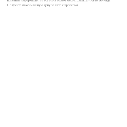
полезная информация. И все это в одном месте: 35net.ru - Авто Вологда
Получите максимальную цену за авто с пробегом