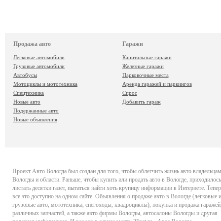
Продажа авто
Гаражи
Легковые автомобили
Капитальные гаражи
Грузовые автомобили
Железные гаражи
Автобусы
Парковочные места
Мотоциклы и мототехника
Аренда гаражей и паркингов
Спецтехника
Спрос
Новые авто
Добавить гараж
Подержанные авто
Новые объявления
Проект
Авто Вологда
был создан для того, чтобы облегчить жизнь авто владельца
Вологды и области. Раньше, чтобы купить или продать авто в Вологде, приходилось
листать десятки газет, пытаться найти хоть крупицу информации в Интернете. Тепер
все это доступно на одном сайте. Объявления о продаже авто в Вологде (легковые 
грузовые авто, мототехника, снегоходы, квадроциклы), покупка и продажа гаражей
различных запчастей, а также авто фирмы Вологды, автосалоны Вологды и другая