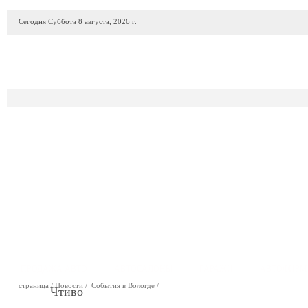
Сегодня Суббота 8 августа, 2026 г.
ПРОДАЖА АВТО
АВТОСАЛОНЫ
ГАРАЖИ
АВТОФИР
страница
/
Новости
/
События в Вологде
/
Чтиво