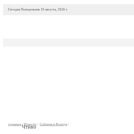
Сегодня Понедельник 10 августа, 2026 г.
ПРОДАЖА АВТО
АВТОСАЛОНЫ
ГАРАЖИ
АВТОФИР
страница
/
Новости
/
События в Вологде
/
Чтиво