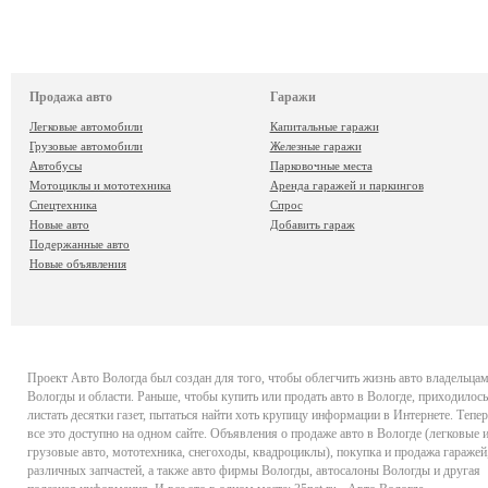
Продажа авто
Гаражи
Легковые автомобили
Капитальные гаражи
Грузовые автомобили
Железные гаражи
Автобусы
Парковочные места
Мотоциклы и мототехника
Аренда гаражей и паркингов
Спецтехника
Спрос
Новые авто
Добавить гараж
Подержанные авто
Новые объявления
Проект
Авто Вологда
был создан для того, чтобы облегчить жизнь авто владельца
Вологды и области. Раньше, чтобы купить или продать авто в Вологде, приходилось
листать десятки газет, пытаться найти хоть крупицу информации в Интернете. Тепер
все это доступно на одном сайте. Объявления о продаже авто в Вологде (легковые 
грузовые авто, мототехника, снегоходы, квадроциклы), покупка и продажа гаражей
различных запчастей, а также авто фирмы Вологды, автосалоны Вологды и другая