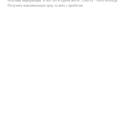
полезная информация. И все это в одном месте: 35net.ru - Авто Вологда
Получите максимальную цену за авто с пробегом