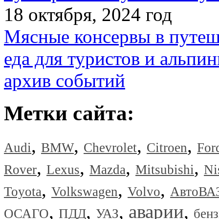
18 октября, 2024 год
Мясные консервы в путеш
еда для туристов и альпин
архив событий
Метки сайта:
,
,
,
,
Audi
BMW
Chevrolet
Citroen
For
,
,
,
,
Rover
Lexus
Mazda
Mitsubishi
Ni
,
,
,
Toyota
Volkswagen
Volvo
АвтоВА
,
,
,
аварии
,
ОСАГО
ПДД
УАЗ
бен