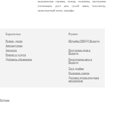
медицинская справка
,
пожар
,
пошлины
,
программа
утилизации
,
рост цен
,
сухой закон
,
техосмотр
,
транспортный налог
,
штрафы
Барахолка
Разное
Резина, диски
Штрафы ГИБДД Вологда
Автоакустика
Запчасти
Получение прав в
Вологде
Ремонт и услуги
Добавить объявление
Регистрация авто в
Вологде
Тест драйвы
Полезные советы
Договор купли-продажи
автомобиля