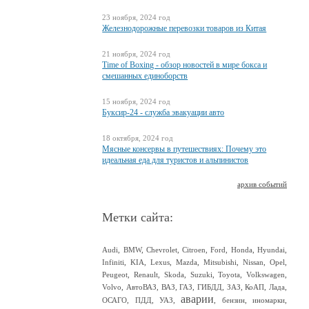
23 ноября, 2024 год
Железнодорожные перевозки товаров из Китая
21 ноября, 2024 год
Time of Boxing - обзор новостей в мире бокса и
смешанных единоборств
15 ноября, 2024 год
Буксир-24 - служба эвакуации авто
18 октября, 2024 год
Мясные консервы в путешествиях: Почему это
идеальная еда для туристов и альпинистов
архив событий
Метки сайта:
Audi
,
BMW
,
Chevrolet
,
Citroen
,
Ford
,
Honda
,
Hyundai
,
Infiniti
,
KIA
,
Lexus
,
Mazda
,
Mitsubishi
,
Nissan
,
Opel
,
Peugeot
,
Renault
,
Skoda
,
Suzuki
,
Toyota
,
Volkswagen
,
Volvo
,
АвтоВАЗ
,
ВАЗ
,
ГАЗ
,
ГИБДД
,
ЗАЗ
,
КоАП
,
Лада
,
аварии
ОСАГО
,
ПДД
,
УАЗ
,
,
бензин
,
иномарки
,