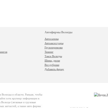
Автофирмы Вологды
Автосалоны
Автоаксессуары
Грузоперевозки
кингов
Тюнинг
Такси Вологды
Шины, диски
Все рубрики
Добавить фирму
м Вологды и области. Раньше, чтобы
 найти хоть крупицу информации в
 Вологде (легковые и грузовые
ных запчастей, а также авто фирмы