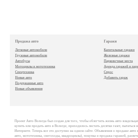
Продажа авто
Гаражи
Легковые автомобили
Капитальные гаражи
Грузовые автомобили
Железные гаражи
Автобусы
Парковочные места
Мотоциклы и мототехника
Аренда гаражей и пар
Спецтехника
Спрос
Новые авто
Добавить гараж
Подержанные авто
Новые объявления
Проект
Авто Вологда
был создан для того, чтобы облегчить жизнь авто владельца
купить или продать авто в Вологде, приходилось листать десятки газет, пытаться
Интернете. Теперь все это доступно на одном сайте. Объявления о продаже авто в
авто, мототехника, снегоходы, квадроциклы), покупка и продажа гаражей, различ