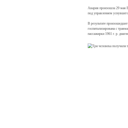
Авария произошла 29 мая В
под управлением уснувшего
В результате произошедшего
госпитализирована с травм
пассажирки 1961 г. р. диаг