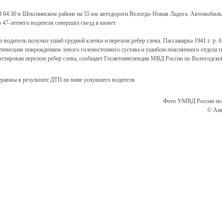
 04:30 в Шекснинском районе на 55 км автодороги Вологда–Новая Ладога. Автомобиль
 47-летнего водителя совершил съезд в кювет.
 водитель получил ушиб грудной клетки и перелом ребер слева. Пассажирка 1941 г. р. 
атическим повреждением левого голеностопного сустава и ушибом поясничного отдела п
ностирован перелом ребер слева, сообщает Госавтоинспекция МВД России по Вологодско
Фото УМВД России по 
© Анн