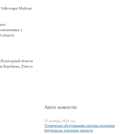
 Volkswagen Multivan
была
озвоночника, у
й области.
Вологодской области
а Воробьева, 35net.ru
Авто новости:
23 декабря, 2024 год
Техническое обслуживание системы отопления
битумовоза: ключевые запчасти