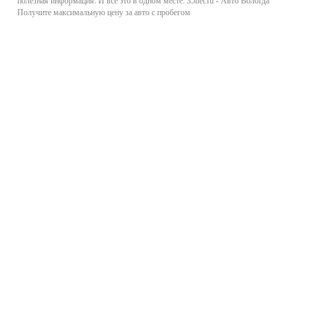
полезная информация. И все это в одном месте: 35net.ru - Авто Вологда
Получите максимальную цену за авто с пробегом