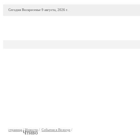
Сегодня Воскресенье 9 августа, 2026 г.
ПРОДАЖА АВТО
АВТОСАЛОНЫ
ГАРАЖИ
АВТОФИР
страница
/
Новости
/
События в Вологде
/
Чтиво