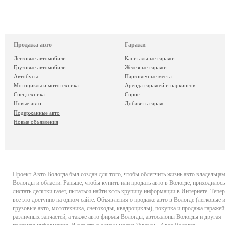
Продажа авто
Гаражи
Легковые автомобили
Капитальные гаражи
Грузовые автомобили
Железные гаражи
Автобусы
Парковочные места
Мотоциклы и мототехника
Аренда гаражей и паркингов
Спецтехника
Спрос
Новые авто
Добавить гараж
Подержанные авто
Новые объявления
Проект
Авто Вологда
был создан для того, чтобы облегчить жизнь авто владельца
Вологды и области. Раньше, чтобы купить или продать авто в Вологде, приходилось
листать десятки газет, пытаться найти хоть крупицу информации в Интернете. Тепер
все это доступно на одном сайте. Объявления о продаже авто в Вологде (легковые 
грузовые авто, мототехника, снегоходы, квадроциклы), покупка и продажа гаражей
различных запчастей, а также авто фирмы Вологды, автосалоны Вологды и другая