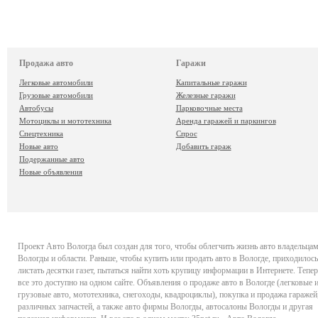
Продажа авто
Гаражи
Легковые автомобили
Капитальные гаражи
Грузовые автомобили
Железные гаражи
Автобусы
Парковочные места
Мотоциклы и мототехника
Аренда гаражей и паркингов
Спецтехника
Спрос
Новые авто
Добавить гараж
Подержанные авто
Новые объявления
Проект
Авто Вологда
был создан для того, чтобы облегчить жизнь авто владельца
Вологды и области. Раньше, чтобы купить или продать авто в Вологде, приходилось
листать десятки газет, пытаться найти хоть крупицу информации в Интернете. Тепер
все это доступно на одном сайте. Объявления о продаже авто в Вологде (легковые 
грузовые авто, мототехника, снегоходы, квадроциклы), покупка и продажа гаражей
различных запчастей, а также авто фирмы Вологды, автосалоны Вологды и другая