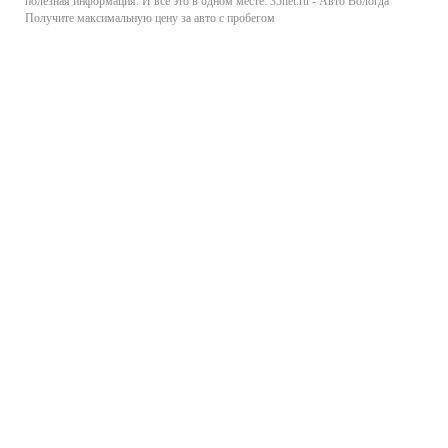
полезная информация. И все это в одном месте: 35net.ru - Авто Вологда
Получите максимальную цену за авто с пробегом