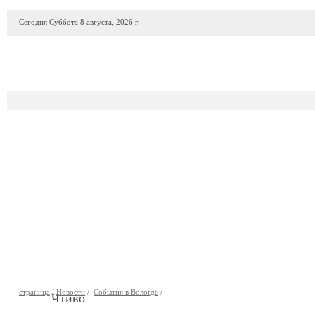
Сегодня Суббота 8 августа, 2026 г.
ПРОДАЖА АВТО
АВТОСАЛОНЫ
ГАРАЖИ
АВТОФИР
страница
/
Новости
/
События в Вологде
/
Чтиво