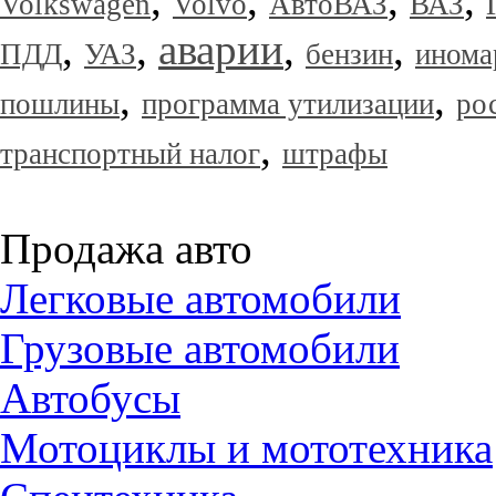
Volkswagen
Volvo
АвтоВАЗ
ВАЗ
,
,
аварии
,
,
ПДД
УАЗ
бензин
инома
,
,
пошлины
программа утилизации
ро
,
транспортный налог
штрафы
Продажа авто
Легковые автомобили
Грузовые автомобили
Автобусы
Мотоциклы и мототехника