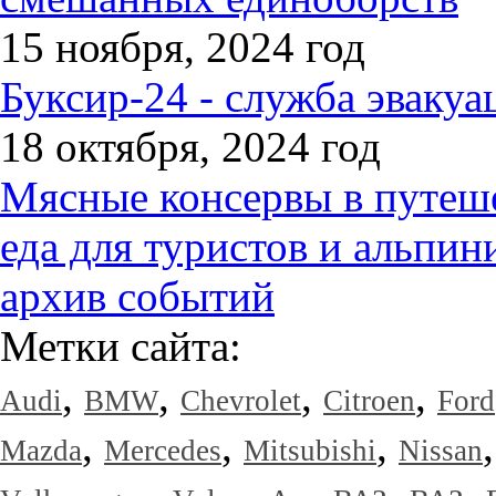
15 ноября, 2024 год
Буксир-24 - служба эвакуа
18 октября, 2024 год
Мясные консервы в путеше
еда для туристов и альпин
архив событий
Метки сайта:
,
,
,
,
Audi
BMW
Chevrolet
Citroen
Ford
,
,
,
Mazda
Mercedes
Mitsubishi
Nissan
,
,
,
,