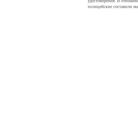
удостоверения. В отноше
полицейские составили м