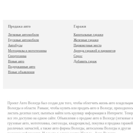
Продажа авто
Гаражи
Легковые автомобили
Капитальные гаражи
Грузовые автомобили
Железные гаражи
Автобусы
Парковочные места
Мотоциклы и мототехника
Аренда гаражей и паркингов
Спецтехника
Спрос
Новые авто
Добавить гараж
Подержанные авто
Новые объявления
Проект
Авто Вологда
был создан для того, чтобы облегчить жизнь авто владельца
Вологды и области. Раньше, чтобы купить или продать авто в Вологде, приходилось
листать десятки газет, пытаться найти хоть крупицу информации в Интернете. Тепер
все это доступно на одном сайте. Объявления о продаже авто в Вологде (легковые 
грузовые авто, мототехника, снегоходы, квадроциклы), покупка и продажа гаражей
различных запчастей, а также авто фирмы Вологды, автосалоны Вологды и другая