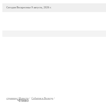
Сегодня Воскресенье 9 августа, 2026 г.
ПРОДАЖА АВТО
АВТОСАЛОНЫ
ГАРАЖИ
АВТОФИР
страница
/
Новости
/
События в Вологде
/
Чтиво