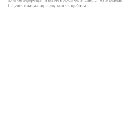
полезная информация. И все это в одном месте: 35net.ru - Авто Вологда
Получите максимальную цену за авто с пробегом