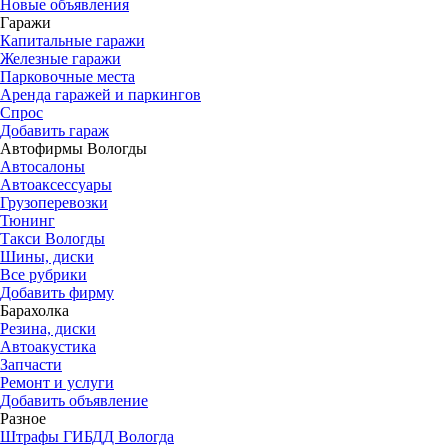
Новые объявления
Гаражи
Капитальные гаражи
Железные гаражи
Парковочные места
Аренда гаражей и паркингов
Спрос
Добавить гараж
Автофирмы Вологды
Автосалоны
Автоаксессуары
Грузоперевозки
Тюнинг
Такси Вологды
Шины, диски
Все рубрики
Добавить фирму
Барахолка
Резина, диски
Автоакустика
Запчасти
Ремонт и услуги
Добавить объявление
Разное
Штрафы ГИБДД Вологда