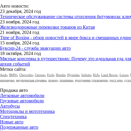
Авто новости:
23 декабря, 2024 год
Техническое обслуживание системы отопления битумовоза: клю
23 ноября, 2024 год
Железнодорожные перевозки товаров из Китая
21 ноября, 2024 год
Time of Boxing - обзор новостей в мире бокса и смешанных един
15 ноября, 2024 год
Буксир-24 - служба эвакуации авто
18 октября, 2024 год
Мясные консервы в путешествиях: Почему это идеальная еда дл
архив событий
Метки сайта:
,
,
,
,
,
,
,
,
,
,
,
Audi
BMW
Chevrolet
Citroen
Ford
Honda
Hyundai
Infiniti
KIA
Land Rover
Lexus
,
,
,
,
,
,
иномарки
медицинская справка
пожар
пошлины
программа утилизации
рост цен
сухо
Продажа авто
Легковые автомобили
Грузовые автомобили
Автобусы
Мотоциклы и мототехника
Спецтехника
Новые авто
Подержанные авто