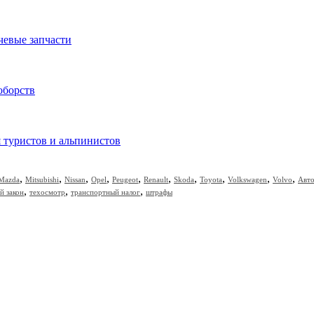
чевые запчасти
оборств
я туристов и альпинистов
,
,
,
,
,
,
,
,
,
,
Mazda
Mitsubishi
Nissan
Opel
Peugeot
Renault
Skoda
Toyota
Volkswagen
Volvo
Авт
,
,
,
й закон
техосмотр
транспортный налог
штрафы