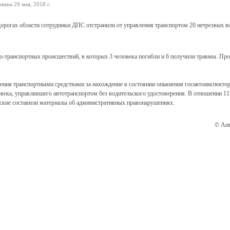
ана 29 мая, 2018 г.
о-транспортных происшествий, в которых 3 человека погибли и 6 получили травмы. Пр
ления транспортными средствами за нахождение в состоянии опьянения госавтоинспекто
овека, управлявшего автотранспортом без водительского удостоверения. В отношении 1
кие составили материалы об административных правонарушениях.
© Анн