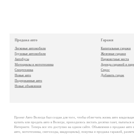
Продажа авто
Гаражи
Легковые автомобили
Капитальные гаражи
Грузовые автомобили
Железные гаражи
Автобусы
Парковочные места
Мотоциклы и мототехника
Аренда гаражей и пар
Спецтехника
Спрос
Новые авто
Добавить гараж
Подержанные авто
Новые объявления
Проект
Авто Вологда
был создан для того, чтобы облегчить жизнь авто владельца
купить или продать авто в Вологде, приходилось листать десятки газет, пытаться
Интернете. Теперь все это доступно на одном сайте. Объявления о продаже авто в
авто, мототехника, снегоходы, квадроциклы), покупка и продажа гаражей, различ