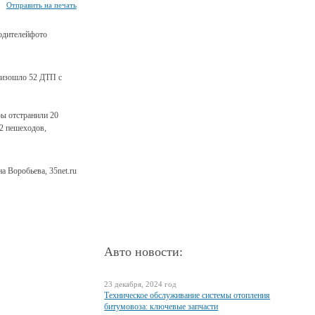
Отправить на печать
фото
оизошло 52 ДТП с
ры отстранили 20
12 пешеходов,
а Воробьева, 35net.ru
Авто новости:
23 декабря, 2024 год
Техническое обслуживание системы отопления
битумовоза: ключевые запчасти