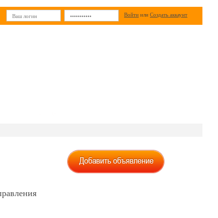
Войти
или
Создать аккаунт
ИН
РЕКЛАМА
правления