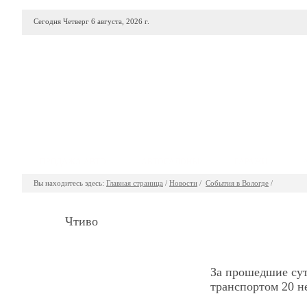
Сегодня Четверг 6 августа, 2026 г.
ПРОДАЖА АВТО
АВТОСАЛОНЫ
ГАРАЖИ
Вы находитесь здесь:
Главная страница
/
Новости
/
События в Вологде
/
Чтиво
За прошедшие сут
транспортом 20 н