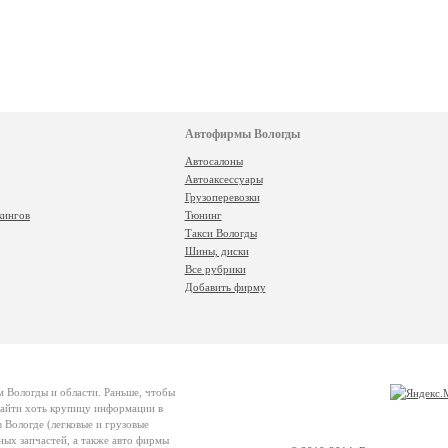
Автофирмы Вологды
Автосалоны
Автоаксессуары
Грузоперевозки
кингов
Тюнинг
Такси Вологды
Шины, диски
Все рубрики
Добавить фирму
м Вологды и области. Раньше, чтобы
 найти хоть крупицу информации в
 Вологде (легковые и грузовые
ных запчастей, а также авто фирмы