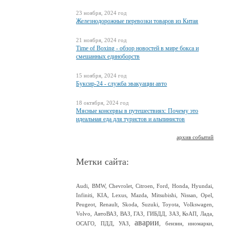
23 ноября, 2024 год
Железнодорожные перевозки товаров из Китая
21 ноября, 2024 год
Time of Boxing - обзор новостей в мире бокса и
смешанных единоборств
15 ноября, 2024 год
Буксир-24 - служба эвакуации авто
18 октября, 2024 год
Мясные консервы в путешествиях: Почему это
идеальная еда для туристов и альпинистов
архив событий
Метки сайта:
Audi
,
BMW
,
Chevrolet
,
Citroen
,
Ford
,
Honda
,
Hyundai
,
Infiniti
,
KIA
,
Lexus
,
Mazda
,
Mitsubishi
,
Nissan
,
Opel
,
Peugeot
,
Renault
,
Skoda
,
Suzuki
,
Toyota
,
Volkswagen
,
Volvo
,
АвтоВАЗ
,
ВАЗ
,
ГАЗ
,
ГИБДД
,
ЗАЗ
,
КоАП
,
Лада
,
аварии
ОСАГО
,
ПДД
,
УАЗ
,
,
бензин
,
иномарки
,