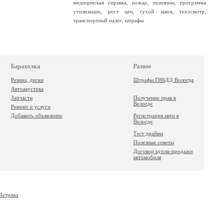
медицинская справка
,
пожар
,
пошлины
,
программа
утилизации
,
рост цен
,
сухой закон
,
техосмотр
,
транспортный налог
,
штрафы
Барахолка
Разное
Резина, диски
Штрафы ГИБДД Вологда
Автоакустика
Запчасти
Получение прав в
Вологде
Ремонт и услуги
Добавить объявление
Регистрация авто в
Вологде
Тест драйвы
Полезные советы
Договор купли-продажи
автомобиля