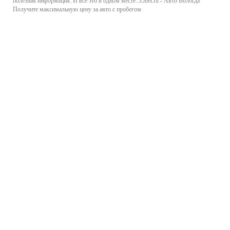
полезная информация. И все это в одном месте: 35net.ru - Авто Вологда
Получите максимальную цену за авто с пробегом