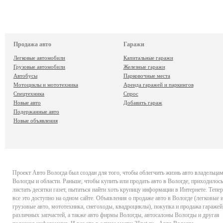
Продажа авто
Гаражи
Легковые автомобили
Капитальные гаражи
Грузовые автомобили
Железные гаражи
Автобусы
Парковочные места
Мотоциклы и мототехника
Аренда гаражей и паркингов
Спецтехника
Спрос
Новые авто
Добавить гараж
Подержанные авто
Новые объявления
Проект
Авто Вологда
был создан для того, чтобы облегчить жизнь авто владельца
Вологды и области. Раньше, чтобы купить или продать авто в Вологде, приходилось
листать десятки газет, пытаться найти хоть крупицу информации в Интернете. Тепер
все это доступно на одном сайте. Объявления о продаже авто в Вологде (легковые 
грузовые авто, мототехника, снегоходы, квадроциклы), покупка и продажа гаражей
различных запчастей, а также авто фирмы Вологды, автосалоны Вологды и другая