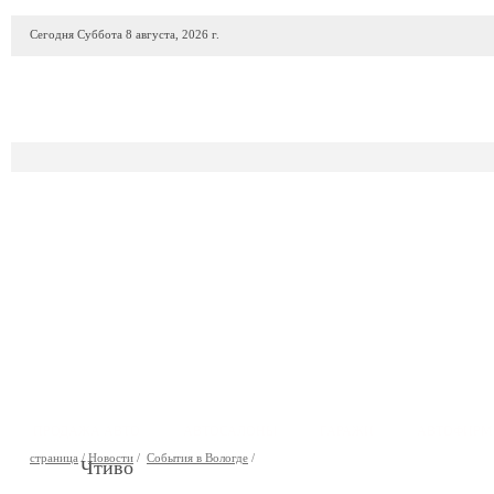
Сегодня Суббота 8 августа, 2026 г.
ПРОДАЖА АВТО
АВТОСАЛОНЫ
ГАРАЖИ
АВТОФИР
страница
/
Новости
/
События в Вологде
/
Чтиво