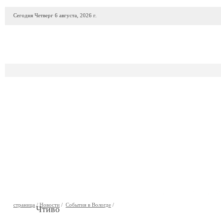
Сегодня Четверг 6 августа, 2026 г.
ПРОДАЖА АВТО
АВТОСАЛОНЫ
ГАРАЖИ
АВТОФИР
страница
/
Новости
/
События в Вологде
/
Чтиво