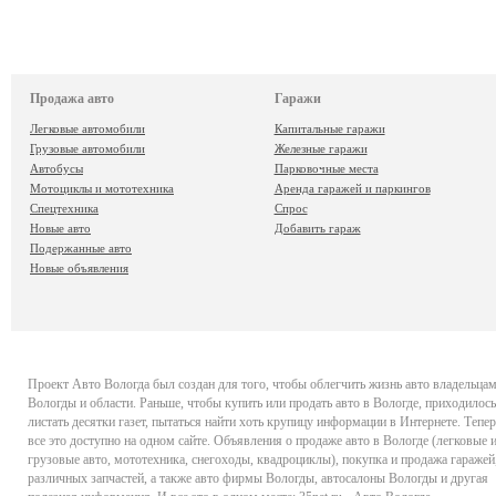
Продажа авто
Гаражи
Легковые автомобили
Капитальные гаражи
Грузовые автомобили
Железные гаражи
Автобусы
Парковочные места
Мотоциклы и мототехника
Аренда гаражей и паркингов
Спецтехника
Спрос
Новые авто
Добавить гараж
Подержанные авто
Новые объявления
Проект
Авто Вологда
был создан для того, чтобы облегчить жизнь авто владельца
Вологды и области. Раньше, чтобы купить или продать авто в Вологде, приходилось
листать десятки газет, пытаться найти хоть крупицу информации в Интернете. Тепер
все это доступно на одном сайте. Объявления о продаже авто в Вологде (легковые 
грузовые авто, мототехника, снегоходы, квадроциклы), покупка и продажа гаражей
различных запчастей, а также авто фирмы Вологды, автосалоны Вологды и другая