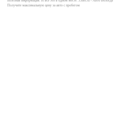
полезная информация. И все это в одном месте: 35net.ru - Авто Вологда
Получите максимальную цену за авто с пробегом