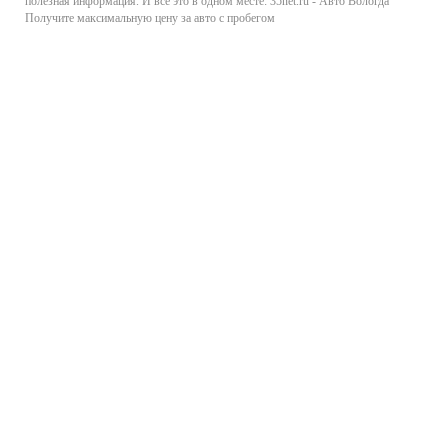
полезная информация. И все это в одном месте: 35net.ru - Авто Вологда
Получите максимальную цену за авто с пробегом