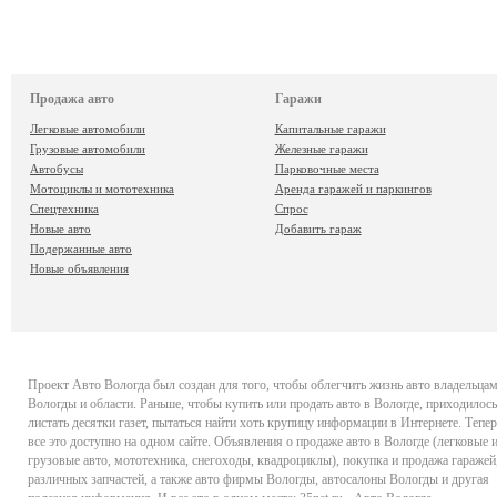
Продажа авто
Гаражи
Легковые автомобили
Капитальные гаражи
Грузовые автомобили
Железные гаражи
Автобусы
Парковочные места
Мотоциклы и мототехника
Аренда гаражей и паркингов
Спецтехника
Спрос
Новые авто
Добавить гараж
Подержанные авто
Новые объявления
Проект
Авто Вологда
был создан для того, чтобы облегчить жизнь авто владельца
Вологды и области. Раньше, чтобы купить или продать авто в Вологде, приходилось
листать десятки газет, пытаться найти хоть крупицу информации в Интернете. Тепер
все это доступно на одном сайте. Объявления о продаже авто в Вологде (легковые 
грузовые авто, мототехника, снегоходы, квадроциклы), покупка и продажа гаражей
различных запчастей, а также авто фирмы Вологды, автосалоны Вологды и другая