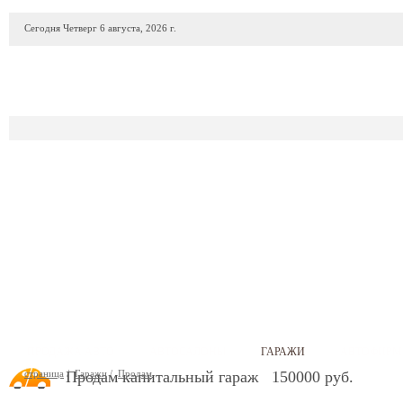
Сегодня Четверг 6 августа, 2026 г.
ПРОДАЖА АВТО
АВТОСАЛОНЫ
ГАРАЖИ
АВТОФИР
страница
/
Продам капитальный гараж 150000 руб.
Гаражи
/
Продам