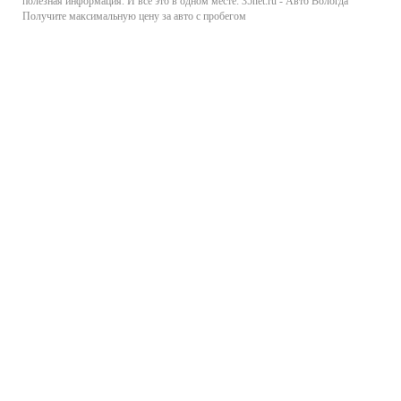
полезная информация. И все это в одном месте: 35net.ru - Авто Вологда
Получите максимальную цену за авто с пробегом