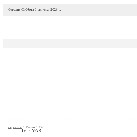
Сегодня Суббота 8 августа, 2026 г.
ПРОДАЖА АВТО
АВТОСАЛОНЫ
ГАРАЖИ
АВТОФИР
страница
/ Метки / УАЗ
Тег: УАЗ