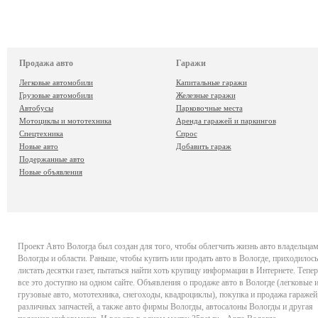
Продажа авто
Гаражи
Легковые автомобили
Капитальные гаражи
Грузовые автомобили
Железные гаражи
Автобусы
Парковочные места
Мотоциклы и мототехника
Аренда гаражей и паркингов
Спецтехника
Спрос
Новые авто
Добавить гараж
Подержанные авто
Новые объявления
Проект
Авто Вологда
был создан для того, чтобы облегчить жизнь авто владельца
Вологды и области. Раньше, чтобы купить или продать авто в Вологде, приходилось
листать десятки газет, пытаться найти хоть крупицу информации в Интернете. Тепер
все это доступно на одном сайте. Объявления о продаже авто в Вологде (легковые 
грузовые авто, мототехника, снегоходы, квадроциклы), покупка и продажа гаражей
различных запчастей, а также авто фирмы Вологды, автосалоны Вологды и другая