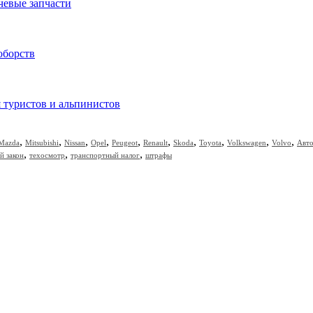
чевые запчасти
оборств
я туристов и альпинистов
,
,
,
,
,
,
,
,
,
,
Mazda
Mitsubishi
Nissan
Opel
Peugeot
Renault
Skoda
Toyota
Volkswagen
Volvo
Авт
,
,
,
й закон
техосмотр
транспортный налог
штрафы