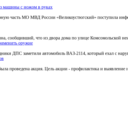
з машины с ножом в руках
урную часть МО МВД России «Великоустюгский» поступила инфор
на, сообщивший, что из двора дома по улице Комсомольской неи
рименить оружие
трудники ДПС заметили автомобиль ВАЗ-2114, который ехал с на
ов
была проведена акция. Цель акции - профилактика и выявление