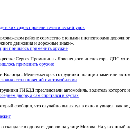
етских садов провели тематический урок
ерховажском районе совместно с юными инспекторами дорожног
ожного движения и дорожные знаки».
лиции пришлось применить оружие
ерекрестке Сергея Преминина - Ловенецкого инспекторы ДПС хот
ришлось применить оружие
роги Вологда - Медвежьегорск сотрудники полиции заметили авто
сколько столкновений с автомобилями
 сотрудники ГИБДД преследовали автомобиль, водитель которого
седнем дворе, а сам спрятался в кустах
орый сообщил, что случайно выглянул в окно и увидел, как во 
лежит
о скандале в одном из дворов на улице Мохова. На указанный а