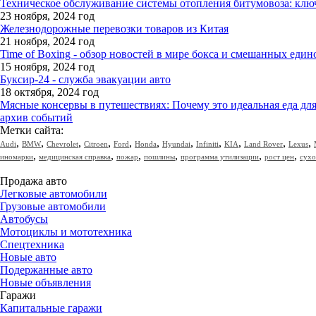
Техническое обслуживание системы отопления битумовоза: клю
23 ноября, 2024 год
Железнодорожные перевозки товаров из Китая
21 ноября, 2024 год
Time of Boxing - обзор новостей в мире бокса и смешанных един
15 ноября, 2024 год
Буксир-24 - служба эвакуации авто
18 октября, 2024 год
Мясные консервы в путешествиях: Почему это идеальная еда дл
архив событий
Метки сайта:
,
,
,
,
,
,
,
,
,
,
,
Audi
BMW
Chevrolet
Citroen
Ford
Honda
Hyundai
Infiniti
KIA
Land Rover
Lexus
,
,
,
,
,
,
иномарки
медицинская справка
пожар
пошлины
программа утилизации
рост цен
сухо
Продажа авто
Легковые автомобили
Грузовые автомобили
Автобусы
Мотоциклы и мототехника
Спецтехника
Новые авто
Подержанные авто
Новые объявления
Гаражи
Капитальные гаражи