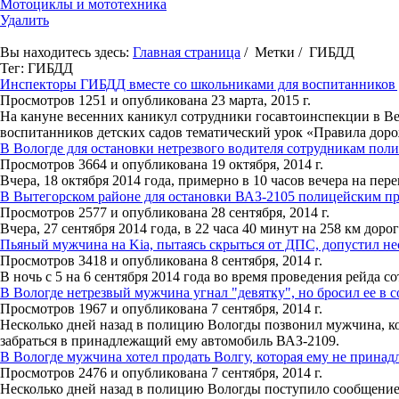
Мотоциклы и мототехника
Удалить
Вы находитесь здесь:
Главная страница
/ Метки / ГИБДД
Тег: ГИБДД
Инспекторы ГИБДД вместе со школьниками для воспитанников д
Просмотров 1251 и опубликована 23 марта, 2015 г.
На кануне весенних каникул сотрудники госавтоинспекции в В
воспитанников детских садов тематический урок «Правила дор
В Вологде для остановки нетрезвого водителя сотрудникам по
Просмотров 3664 и опубликована 19 октября, 2014 г.
Вчера, 18 октября 2014 года, примерно в 10 часов вечера на п
В Вытегорском районе для остановки ВАЗ-2105 полицейским п
Просмотров 2577 и опубликована 28 сентября, 2014 г.
Вчера, 27 сентября 2014 года, в 22 часа 40 минут на 258 км до
Пьяный мужчина на Kia, пытаясь скрыться от ДПС, допустил не
Просмотров 3418 и опубликована 8 сентября, 2014 г.
В ночь с 5 на 6 сентября 2014 года во время проведения рейда
В Вологде нетрезвый мужчина угнал "девятку", но бросил ее в со
Просмотров 1967 и опубликована 7 сентября, 2014 г.
Несколько дней назад в полицию Вологды позвонил мужчина, кот
забраться в принадлежащий ему автомобиль ВАЗ-2109.
В Вологде мужчина хотел продать Волгу, которая ему не принад
Просмотров 2476 и опубликована 7 сентября, 2014 г.
Несколько дней назад в полицию Вологды поступило сообщение 