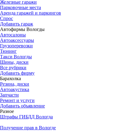
Железные гаражи
Парковочные места
Аренда гаражей и паркингов
Спрос
Добавить гараж
Автофирмы Вологды
Автосалоны
Автоаксессуары
Грузоперевозки
Тюнинг
Такси Вологды
Шины, диски
Все рубрики
Добавить фирму
Барахолка
Резина, диски
Автоакустика
Запчасти
Ремонт и услуги
Добавить объявление
Разное
Штрафы ГИБДД Вологда
Получение прав в Вологде