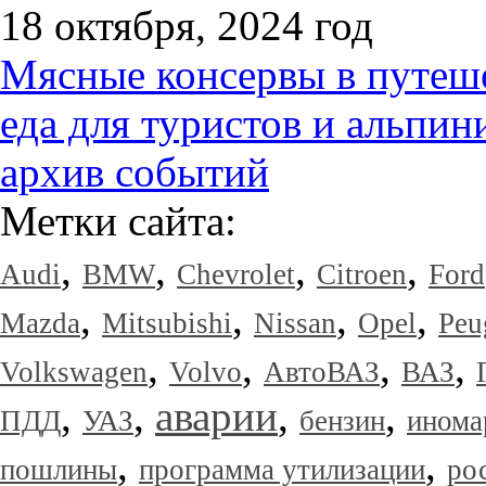
18 октября, 2024 год
Мясные консервы в путеше
еда для туристов и альпин
архив событий
Метки сайта:
,
,
,
,
Audi
BMW
Chevrolet
Citroen
Ford
,
,
,
,
Mazda
Mitsubishi
Nissan
Opel
Peu
,
,
,
,
Volkswagen
Volvo
АвтоВАЗ
ВАЗ
,
,
аварии
,
,
ПДД
УАЗ
бензин
инома
,
,
пошлины
программа утилизации
ро